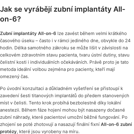
Jak se vyrábějí zubní implantáty All-
on-6?
Zubní implantáty All-on-6
lze zavést během velmi krátkého
časového úseku – často i v rámci jediného dne, obvykle do 24
hodin. Délka samotného zákroku se může lišit v závislosti na
celkovém zdravotním stavu pacienta, tvaru ústní dutiny, stavu
čelistní kosti i individuálních očekáváních. Právě proto je tato
metoda ideální volbou zejména pro pacienty, kteří mají
omezený čas.
Po úvodní konzultaci a důkladném vyšetření se přistoupí k
zavedení šesti titanových implantátů do předem stanovených
míst v čelisti. Tento krok probíhá bezbolestně díky lokální
anestezii. Během fáze hojení mohou být nasazeny dočasné
zubní náhrady, které pacientovi umožní běžné fungování. Po
zhojení se poté zhotovují a nasazují finální fixní
All-on-6 zubní
protézy
, které jsou vyrobeny na míru.