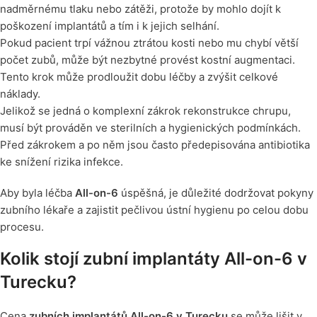
nadměrnému tlaku nebo zátěži, protože by mohlo dojít k
poškození implantátů a tím i k jejich selhání.
Pokud pacient trpí vážnou ztrátou kosti nebo mu chybí větší
počet zubů, může být nezbytné provést kostní augmentaci.
Tento krok může prodloužit dobu léčby a zvýšit celkové
náklady.
Jelikož se jedná o komplexní zákrok rekonstrukce chrupu,
musí být prováděn ve sterilních a hygienických podmínkách.
Před zákrokem a po něm jsou často předepisována antibiotika
ke snížení rizika infekce.
Aby byla léčba
All-on-6
úspěšná, je důležité dodržovat pokyny
zubního lékaře a zajistit pečlivou ústní hygienu po celou dobu
procesu.
Kolik stojí zubní implantáty All-on-6 v
Turecku?
Cena
zubních implantátů All-on-6 v Turecku
se může lišit v