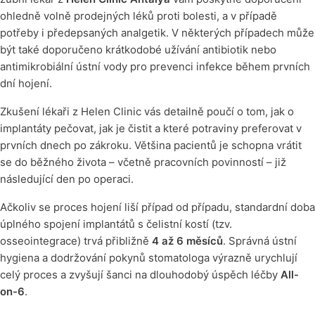
ohledně volně prodejných léků proti bolesti, a v případě
potřeby i předepsaných analgetik. V některých případech může
být také doporučeno krátkodobé užívání antibiotik nebo
antimikrobiální ústní vody pro prevenci infekce během prvních
dní hojení.
Zkušení lékaři z Helen Clinic vás detailně poučí o tom, jak o
implantáty pečovat, jak je čistit a které potraviny preferovat v
prvních dnech po zákroku. Většina pacientů je schopna vrátit
se do běžného života – včetně pracovních povinností – již
následující den po operaci.
Ačkoliv se proces hojení liší případ od případu, standardní doba
úplného spojení implantátů s čelistní kostí (tzv.
osseointegrace) trvá přibližně
4 až 6 měsíců
. Správná ústní
hygiena a dodržování pokynů stomatologa výrazně urychlují
celý proces a zvyšují šanci na dlouhodobý úspěch léčby
All-
on-6
.