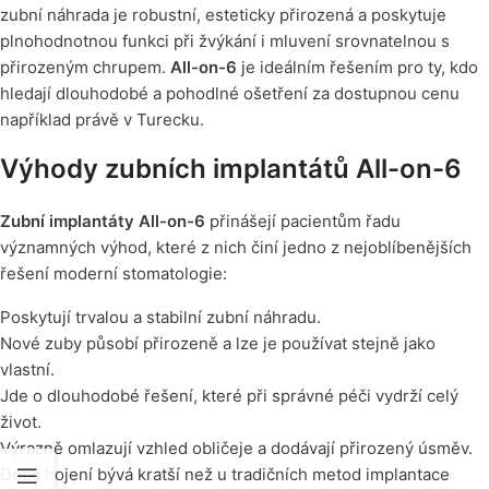
zubní náhrada je robustní, esteticky přirozená a poskytuje
plnohodnotnou funkci při žvýkání i mluvení srovnatelnou s
přirozeným chrupem.
All-on-6
je ideálním řešením pro ty, kdo
hledají dlouhodobé a pohodlné ošetření za dostupnou cenu
například právě v Turecku.
Výhody zubních implantátů All-on-6
Zubní implantáty All-on-6
přinášejí pacientům řadu
významných výhod, které z nich činí jedno z nejoblíbenějších
řešení moderní stomatologie:
Poskytují trvalou a stabilní zubní náhradu.
Nové zuby působí přirozeně a lze je používat stejně jako
vlastní.
Jde o dlouhodobé řešení, které při správné péči vydrží celý
život.
Výrazně omlazují vzhled obličeje a dodávají přirozený úsměv.
Doba hojení bývá kratší než u tradičních metod implantace