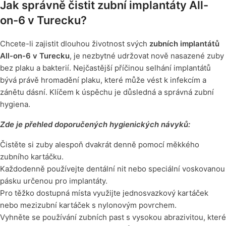
Jak správně čistit zubní implantáty All-
on-6 v Turecku?
Chcete-li zajistit dlouhou životnost svých
zubních implantátů
All-on-6 v Turecku
, je nezbytné udržovat nově nasazené zuby
bez plaku a bakterií. Nejčastější příčinou selhání implantátů
bývá právě hromadění plaku, které může vést k infekcím a
zánětu dásní. Klíčem k úspěchu je důsledná a správná zubní
hygiena.
Zde je přehled doporučených hygienických návyků:
Čistěte si zuby alespoň dvakrát denně pomocí měkkého
zubního kartáčku.
Každodenně používejte dentální nit nebo speciální voskovanou
pásku určenou pro implantáty.
Pro těžko dostupná místa využijte jednosvazkový kartáček
nebo mezizubní kartáček s nylonovým povrchem.
Vyhněte se používání zubních past s vysokou abrazivitou, které