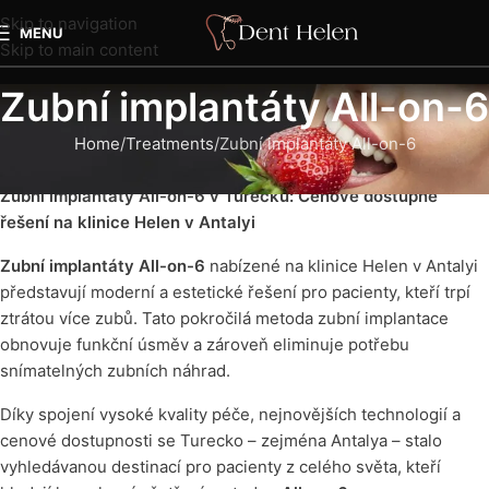
Skip to navigation
MENU
Skip to main content
Zubní implantáty All-on-6
Home
Treatments
Zubní implantáty All-on-6
Zubní implantáty All-on-6 v Turecku: Cenově dostupné
řešení na klinice Helen v Antalyi
Zubní implantáty All-on-6
nabízené na klinice Helen v Antalyi
představují moderní a estetické řešení pro pacienty, kteří trpí
ztrátou více zubů. Tato pokročilá metoda zubní implantace
obnovuje funkční úsměv a zároveň eliminuje potřebu
snímatelných zubních náhrad.
Díky spojení vysoké kvality péče, nejnovějších technologií a
cenové dostupnosti se Turecko – zejména Antalya – stalo
vyhledávanou destinací pro pacienty z celého světa, kteří