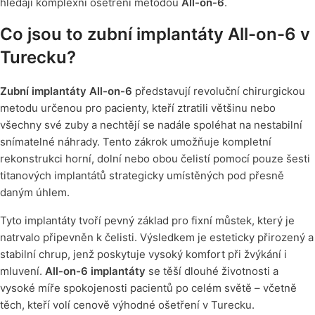
hledají komplexní ošetření metodou
All-on-6
.
Co jsou to zubní implantáty All-on-6 v
Turecku?
Zubní implantáty All-on-6
představují revoluční chirurgickou
metodu určenou pro pacienty, kteří ztratili většinu nebo
všechny své zuby a nechtějí se nadále spoléhat na nestabilní
snímatelné náhrady. Tento zákrok umožňuje kompletní
rekonstrukci horní, dolní nebo obou čelistí pomocí pouze šesti
titanových implantátů strategicky umístěných pod přesně
daným úhlem.
Tyto implantáty tvoří pevný základ pro fixní můstek, který je
natrvalo připevněn k čelisti. Výsledkem je esteticky přirozený a
stabilní chrup, jenž poskytuje vysoký komfort při žvýkání i
mluvení.
All-on-6 implantáty
se těší dlouhé životnosti a
vysoké míře spokojenosti pacientů po celém světě – včetně
těch, kteří volí cenově výhodné ošetření v Turecku.