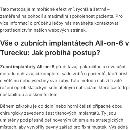
Tato metoda je mimořádně efektivní, rychlá a šetrná –
zaměřená na pohodlí a maximální spokojenost pacienta. Pro
více informací o průběhu léčby nás neváhejte kontaktovat
prostřednictvím našich webových stránek.
Vše o zubních implantátech All-on-6 v
Turecku: Jak probíhá postup?
Zubní implantáty All-on-6
představují pokročilou a revoluční
metodu nahrazující kompletní sadu zubů u pacientů, kteří přišli
o většinu nebo všechny své zuby. Tato metoda nabízí trvalé
řešení oproti klasickým snímatelným náhradám, které často trpí
nestabilitou a diskomfortem.
Během zákroku je do dolní nebo horní čelisti případně obou
chirurgicky zavedeno šest titanových implantátů. Ty jsou
umístěny pod přesně definovaným úhlem a na strategických
místech, aby vytvořily pevný základ pro fixní můstek. Výsledná