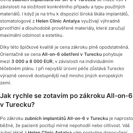
závislosti na složitosti konkrétního případu a typu použitých
materiálů. I když je na trhu k dispozici široká škála implantátů,
stomatologové z
Helen Clinic Antalya
využívají výhradně
prvotřídní a dlouhodobě prověřené materiály, které zaručují
maximální odolnost a estetiku.
Díky této špičkové kvalitě je cena zákroku plně opodstatněná.
Orientačně se cena
All-on-6 ošetření v Turecku
pohybuje
mezi
3 000 a 8 000 EUR
, v závislosti na individuálním
léčebném plánu. I při nejvyšší úrovni péče zůstává Turecko
výrazně cenově dostupnější než mnoho jiných evropských
zemí.
Jak rychle se zotavím po zákroku All-on-6
v Turecku?
Po zákroku
zubních implantátů All-on-6 v Turecku
je naprosto
běžné, že pacienti pociťují mírné nepohodlí nebo citlivost. Váš
zubní lékař z
Helen Clinic Antalya
vám poskytne doporučení