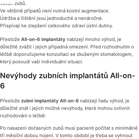
všech zubů.
Ve většině případů není nutná kostní augmentace.
Údržba a čištění jsou jednoduché a nenáročné.
Přispívají ke zlepšení celkového zdraví ústní dutiny.
Přestože
All-on-6 implantáty
nabízejí mnoho výhod, je
důležité zvážit i jejich případná omezení. Před rozhodnutím o
léčbě doporučujeme konzultaci se zkušeným stomatologem,
který posoudí vaši individuální situaci.
Nevýhody zubních implantátů All-on-
6
Přestože
zubní implantáty All-on-6
nabízejí řadu výhod, je
důležité znát i jejich možné nevýhody, které mohou ovlivnit
rozhodování o léčbě:
Po nasazení dočasných zubů musí pacienti počítat s minimálně
tří měsíční dobou hojení. V tomto období je třeba se vyhnout