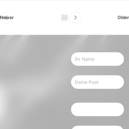
Newer
Older