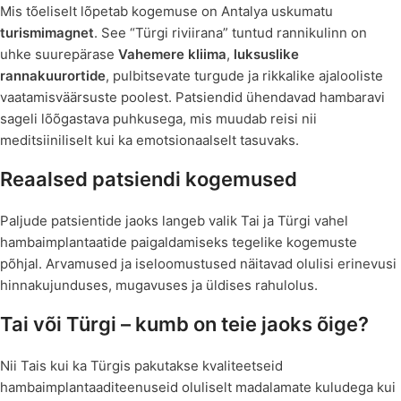
Mis tõeliselt lõpetab kogemuse on Antalya uskumatu
turismimagnet
. See “Türgi riviirana” tuntud rannikulinn on
uhke suurepärase
Vahemere kliima
,
luksuslike
rannakuurortide
, pulbitsevate turgude ja rikkalike ajalooliste
vaatamisväärsuste poolest. Patsiendid ühendavad hambaravi
sageli lõõgastava puhkusega, mis muudab reisi nii
meditsiiniliselt kui ka emotsionaalselt tasuvaks.
Reaalsed patsiendi kogemused
Paljude patsientide jaoks langeb valik Tai ja Türgi vahel
hambaimplantaatide paigaldamiseks tegelike kogemuste
põhjal. Arvamused ja iseloomustused näitavad olulisi erinevusi
hinnakujunduses, mugavuses ja üldises rahulolus.
Tai või Türgi – kumb on teie jaoks õige?
Nii Tais kui ka Türgis pakutakse kvaliteetseid
hambaimplantaaditeenuseid oluliselt madalamate kuludega kui