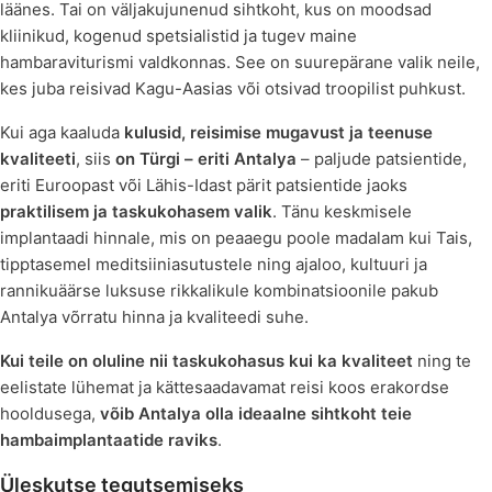
läänes. Tai on väljakujunenud sihtkoht, kus on moodsad
kliinikud, kogenud spetsialistid ja tugev maine
hambaraviturismi valdkonnas. See on suurepärane valik neile,
kes juba reisivad Kagu-Aasias või otsivad troopilist puhkust.
Kui aga kaaluda
kulusid, reisimise mugavust ja teenuse
kvaliteeti
, siis
on Türgi – eriti Antalya
– paljude patsientide,
eriti Euroopast või Lähis-Idast pärit patsientide jaoks
praktilisem ja taskukohasem valik
. Tänu keskmisele
implantaadi hinnale, mis on peaaegu poole madalam kui Tais,
tipptasemel meditsiiniasutustele ning ajaloo, kultuuri ja
rannikuäärse luksuse rikkalikule kombinatsioonile pakub
Antalya võrratu hinna ja kvaliteedi suhe.
Kui teile on oluline nii taskukohasus kui ka kvaliteet
ning te
eelistate lühemat ja kättesaadavamat reisi koos erakordse
hooldusega,
võib Antalya olla ideaalne sihtkoht teie
hambaimplantaatide raviks
.
Üleskutse tegutsemiseks