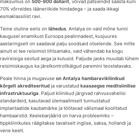
maksumus on
500-900 dollarit
, võivad patsiendid säästa kuni
70% võrreldes lääneriikide hindadega – ja saada ikkagi
esmaklassilist ravi.
Teine oluline eelis on
lähedus
. Antalya on vaid mõne tunni
kaugusel enamikust Euroopa pealinnadest, kusjuures
aastaringselt on saadaval palju soodsaid otselende. See mitte
ainult ei tee reisimist lihtsamaks, vaid vähendab ka kogu
ravireisiga seotud aega ja kulusid. Paljude jaoks muudab lühem
reisimiskaugus ka järelkontrollkäigud paremini teostatavaks.
Peale hinna ja mugavuse
on Antalya hambaravikliinikud
kõrgelt akrediteeritud
ja varustatud
kaasaegse meditsiinilise
infrastruktuuriga
. Paljud kliinikud järgivad rahvusvahelisi
standardeid, kasutavad ülemaailmselt tunnustatud
implantaatide kaubamärke ja töötavad välismaal koolitatud
hambaarstid. Keelebarjäärid on harva probleemiks –
tippkliinikutes räägitakse tavaliselt inglise, saksa, hollandi ja
vene keelt.