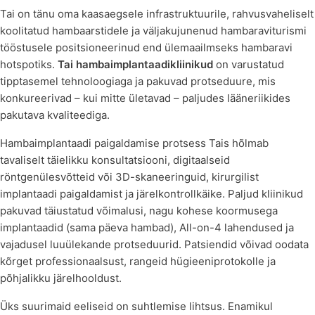
Tai on tänu oma kaasaegsele infrastruktuurile, rahvusvaheliselt
koolitatud hambaarstidele ja väljakujunenud hambaraviturismi
tööstusele positsioneerinud end ülemaailmseks hambaravi
hotspotiks.
Tai hambaimplantaadikliinikud
on varustatud
tipptasemel tehnoloogiaga ja pakuvad protseduure, mis
konkureerivad – kui mitte ületavad – paljudes lääneriikides
pakutava kvaliteediga.
Hambaimplantaadi paigaldamise protsess Tais hõlmab
tavaliselt täielikku konsultatsiooni, digitaalseid
röntgenülesvõtteid või 3D-skaneeringuid, kirurgilist
implantaadi paigaldamist ja järelkontrollkäike. Paljud kliinikud
pakuvad täiustatud võimalusi, nagu kohese koormusega
implantaadid (sama päeva hambad), All-on-4 lahendused ja
vajadusel luuülekande protseduurid. Patsiendid võivad oodata
kõrget professionaalsust, rangeid hügieeniprotokolle ja
põhjalikku järelhooldust.
Üks suurimaid eeliseid on suhtlemise lihtsus. Enamikul