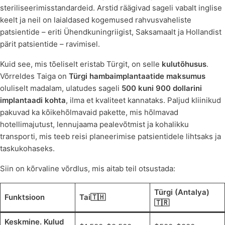
steriliseerimisstandardeid. Arstid räägivad sageli vabalt inglise
keelt ja neil on laialdased kogemused rahvusvaheliste
patsientide – eriti Ühendkuningriigist, Saksamaalt ja Hollandist
pärit patsientide – ravimisel.
Kuid see, mis tõeliselt eristab Türgit, on selle
kulutõhusus
.
Võrreldes Taiga on
Türgi hambaimplantaatide maksumus
oluliselt madalam, ulatudes sageli
500 kuni 900 dollarini
implantaadi kohta
, ilma et kvaliteet kannataks. Paljud kliinikud
pakuvad ka kõikehõlmavaid pakette, mis hõlmavad
hotellimajutust, lennujaama pealevõtmist ja kohalikku
transporti, mis teeb reisi planeerimise patsientidele lihtsaks ja
taskukohaseks.
Siin on kõrvaline võrdlus, mis aitab teil otsustada:
Türgi (Antalya)
Funktsioon
Tai
🇹🇭
🇹🇷
Keskmine. Kulud