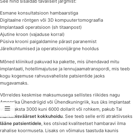
See hind sisaldab tavaliselt järgmist:
Esmane konsultatsioon hambaarstiga
Digitaalne röntgen või 3D kompuutertomograafia
Implantaadi operatsioon (sh titaanpost)
Ajutine kroon (vajaduse korral)
Püsiva krooni paigaldamine pärast paranemist
Järelkohtumised ja operatsioonijärgne hooldus
Mõned kliinikud pakuvad ka pakette, mis ühendavad mitu
implantaati, hotellimajutuse ja lennujaamatranspordi, mis teeb
kogu kogemuse rahvusvaheliste patsientide jaoks
mugavamaks.
Võrreldes keskmise maksumusega sellistes riikides nagu
Ameerika Ühendriigid või Ühendkuningriik, kus üks implantaat
võib maksta 3000 kuni 6000 dollarit või rohkem, pakub Tai
märkimisväärset kokkuhoidu
. See teeb selle eriti atraktiivseks
lääne patsientidele
, kes otsivad kvaliteetset hambaravi ilma
rahalise koormuseta. Lisaks on võimalus taastuda kaunis