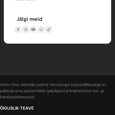
Jälgi meid
Helen Clinic ühendab uusima tehnoloogia asjatundlikkusega, et
pakkuda oma patsientidele igakülgseid ja kvaliteetseid suu- ja
hambaraviteenuseid.
ÕIGUSLIK TEAVE