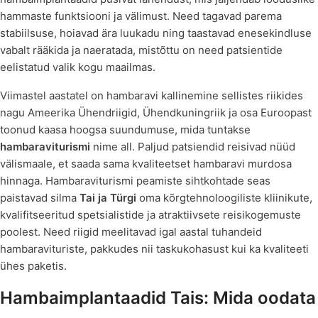
hammaste funktsiooni ja välimust. Need tagavad parema
stabiilsuse, hoiavad ära luukadu ning taastavad enesekindluse
vabalt rääkida ja naeratada, mistõttu on need patsientide
eelistatud valik kogu maailmas.
Viimastel aastatel on hambaravi kallinemine sellistes riikides
nagu Ameerika Ühendriigid, Ühendkuningriik ja osa Euroopast
toonud kaasa hoogsa suundumuse, mida tuntakse
hambaraviturismi
nime all. Paljud patsiendid reisivad nüüd
välismaale, et saada sama kvaliteetset hambaravi murdosa
hinnaga. Hambaraviturismi peamiste sihtkohtade seas
paistavad silma
Tai ja Türgi
oma kõrgtehnoloogiliste kliinikute,
kvalifitseeritud spetsialistide ja atraktiivsete reisikogemuste
poolest. Need riigid meelitavad igal aastal tuhandeid
hambaravituriste, pakkudes nii taskukohasust kui ka kvaliteeti
ühes paketis.
Hambaimplantaadid Tais: Mida oodata