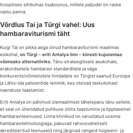
troopilises sihtkohas lisaboonus, millele paljudel on raske
vastu panna.
Võrdlus Tai ja Türgi vahel: Uus
hambaraviturismi täht
Kuigi Tai on pikka aega olnud hambaraviturismi maailmas
esikohal,
on Türgi – eriti Antalya linn – kiiresti kujunemas
võimsaks alternatiiviks
. Tänu strateegilisele asukohale,
erakordsetele hambaravi standarditele ja väga
konkurentsivõimelistele hindadele on Türgist saanud Euroopa
ja Lähis-Ida patsientide lemmik, kes otsivad taskukohast
naeratuse taastamist.
Eriti Antalya on pälvinud ülemaailmset tähelepanu tänu sellele,
et seal on ühendatud puhkuse stiilis taastumine ja tipptasemel
hambaraviteenused. Linna kliinikud on varustatud uusima
hambaravitehnoloogiaga, pakuvad rahvusvaheliselt
akrediteeritud teenuseid ning järgivad rangeid hügieeni- ja