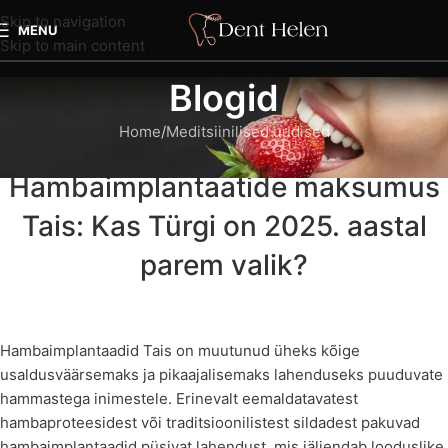
Skip to navigation
MENU
Skip to main content
Blogid
Home
Meditsiinilised uudised
MEDITSIINILISED UUDISED
Hambaimplantaatide maksumus
Tais: Kas Türgi on 2025. aastal
parem valik?
Hambaimplantaadid Tais on muutunud üheks kõige
usaldusväärsemaks ja pikaajalisemaks lahenduseks puuduvate
hammastega inimestele. Erinevalt eemaldatavatest
hambaproteesidest või traditsioonilistest sildadest pakuvad
hambaimplantaadid püsivat lahendust, mis jäljendab looduslike