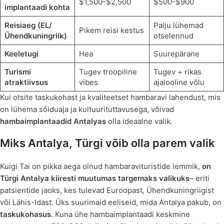
$1,500-$2,500
$500-$900
implantaadi kohta
Reisiaeg (EL/
Palju lühemad
Pikem reisi kestus
Ühendkuningriik)
otselennud
Keeletugi
Hea
Suurepärane
Turismi
Tugev troopiline
Tugev + rikas
atraktiivsus
vibes
ajalooline võlu
Kui otsite taskukohast ja kvaliteetset hambaravi lahendust, mis
on lühema sõiduaja ja kultuurituttavusega, võivad
hambaimplantaadid Antalyas
olla ideaalne valik.
Miks Antalya, Türgi võib olla parem valik
Kuigi Tai on pikka aega olnud hambaravituristide lemmik,
on
Türgi Antalya kiiresti muutumas targemaks valikuks
– eriti
patsientide jaoks, kes tulevad Euroopast, Ühendkuningriigist
või Lähis-Idast. Üks suurimaid eeliseid, mida Antalya pakub, on
taskukohasus
. Kuna ühe hambaimplantaadi keskmine