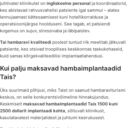
juhtivatel kliinikutel on
ingliskeelne personal
ja koordinaatorid,
kes abistavad rahvusvahelisi patsiente igal sammul – alates
lennujaamast kättesaamisest kuni hotellikorralduse ja
operatsioonijärgse hoolduseni. See tagab, et patsiendi
kogemus on sujuv, stressivaba ja läbipaistev.
Tai hambaravi kvaliteedi
poolest tuntud riik meelitab jätkuvalt
patsiente, kes otsivad troopilises keskkonnas taskukohaseid,
kuid samas kõrgekvaliteedilisi implantaatlahendusi.
Kui palju
maksavad
hambaimplantaadid
Tais?
Üks suurimaid põhjusi, miks Taist on saanud hambaraviturismi
keskus, on selle konkurentsivõimeline hinnakujundus.
Keskmiselt
maksavad hambaimplantaadid Tais
1500 kuni
2500 dollarit implantaadi kohta
, sõltuvalt kliinikust,
kasutatavatest materjalidest ja juhtumi keerukusest.