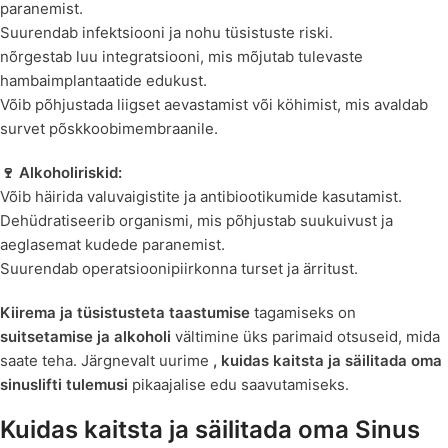
paranemist.
Suurendab infektsiooni ja nohu tüsistuste riski.
nõrgestab luu integratsiooni, mis mõjutab tulevaste
hambaimplantaatide edukust.
Võib põhjustada liigset aevastamist või köhimist, mis avaldab
survet põskkoobimembraanile.
🍷 Alkoholiriskid:
Võib häirida valuvaigistite ja antibiootikumide kasutamist.
Dehüdratiseerib organismi, mis põhjustab suukuivust ja
aeglasemat kudede paranemist.
Suurendab operatsioonipiirkonna turset ja ärritust.
Kiirema ja tüsistusteta taastumise
tagamiseks on
suitsetamise ja alkoholi
vältimine üks parimaid otsuseid, mida
saate teha. Järgnevalt uurime
, kuidas kaitsta ja säilitada oma
sinuslifti tulemusi
pikaajalise edu saavutamiseks.
Kuidas kaitsta ja säilitada oma Sinus