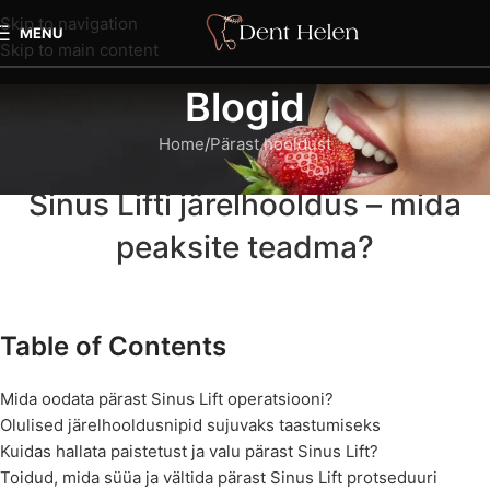
Skip to navigation
MENU
Skip to main content
Blogid
Home
Pärast hooldust
PÄRAST HOOLDUST
Sinus Lifti järelhooldus – mida
peaksite teadma?
Table of Contents
Mida oodata pärast Sinus Lift operatsiooni?
Olulised järelhooldusnipid sujuvaks taastumiseks
Kuidas hallata paistetust ja valu pärast Sinus Lift?
Toidud, mida süüa ja vältida pärast Sinus Lift protseduuri