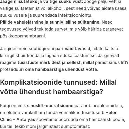
Jääge niisutatuks ja vältige suukuivust:
Jooge palju vett ja
vältige suitsetamist või alkoholi, sest need võivad aidata kaasa
suukuivusele ja suurendada infektsiooniohtu.
Pillide vahelejätmine ja sunniviisiline sülitamine:
Need
tegevused võivad tekitada survet, mis võib häirida paranevat
põskkoopamembraani.
Järgides neid suuhügieeni
parimaid tavasid
, aitate kaitsta
kirurgilist piirkonda ja tagada eduka taastumise. Järgnevalt
räägime
tüsistuste märkidest ja sellest, millal
pärast sinus lift’i
protseduuri
oma hambaarstiga ühendust võtta
.
Komplikatsioonide tunnused: Millal
võtta ühendust hambaarstiga?
Kuigi enamik
sinuslift-operatsioone
paraneb probleemideta,
on oluline varakult ära tunda võimalikud tüsistused.
Helen
Clinic – Antalyas
soovitame pöörduda oma hambaarsti poole,
kui teil tekib mõni järgmistest sümptomitest: