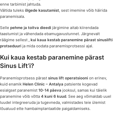
enne tarbimist jahtuda.
Vältida tuleks
õlgede kasutamist
, sest imemine võib häirida
paranemisala.
Selle
pehme ja toitva dieedi
järgimine aitab kiirendada
taastumist ja vähendada ebamugavustunnet. Järgnevalt
räägime sellest
, kui kaua kestab paranemine pärast sinuslifti
protseduuri
ja mida oodata paranemisprotsessi ajal.
Kui kaua kestab paranemine pärast
Sinus Lift’i?
Paranemisprotsess pärast
sinus lift operatsiooni
on erinev,
kuid enamik
Helen Clinic – Antalya
patsiente kogevad
esialgset paranemist
10-14 päeva
jooksul, samas kui täielik
paranemine võib võtta
4 kuni 6 kuud
. See aeg võimaldab uuel
luudel integreeruda ja tugevneda, valmistades teie ülemist
lõualuud ette hambaimplantaatide paigaldamiseks.