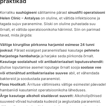
praktikad
Korraliku
suuhügieeni
säilitamine pärast
sinuslifti operatsiooni
Helen Clinic – Antalyas
on oluline, et vältida infektsioone ja
tagada sujuv paranemine. Siiski on oluline puhastada suu
õrnalt, et vältida operatsioonikoha häirimist. Siin on parimad
tavad, mida järgida:
Vältige kirurgilise piirkonna harjamist esimese 24 tunni
jooksul:
Pärast esialgset paranemisfaasi kasutage
pehmete
harjastega hambaharja
ja harjake seda piirkonda õrnalt.
Kasutage soolalahust või antibakteriaalset loputusvahendit:
jõulise loputamise asemel loputage õrnalt sooja
soolase vee
või ettenähtud antibakteriaalse suuvee
abil, et vähendada
baktereid ja soodustada paranemist.
Floss Hoolikalt:
Ärrituse vältimiseks vältige esimestel päevadel
hambaniidi kasutamist operatsioonikoha läheduses.
Ärge kasutage alkoholi sisaldavat suuvett:
Alkoholipõhised
suuveed võivad kuivatada kudesid ja aeglustada paranemist.