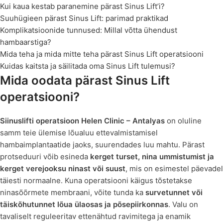
Kui kaua kestab paranemine pärast Sinus Lift’i?
Suuhügieen pärast Sinus Lift: parimad praktikad
Komplikatsioonide tunnused: Millal võtta ühendust
hambaarstiga?
Mida teha ja mida mitte teha pärast Sinus Lift operatsiooni
Kuidas kaitsta ja säilitada oma Sinus Lift tulemusi?
Mida oodata pärast Sinus Lift
operatsiooni?
Siinuslifti operatsioon
Helen Clinic – Antalyas
on oluline
samm teie ülemise lõualuu ettevalmistamisel
hambaimplantaatide jaoks, suurendades luu mahtu. Pärast
protseduuri võib esineda
kerget turset, nina ummistumist ja
kerget verejooksu ninast või suust
, mis on esimestel päevadel
täiesti normaalne. Kuna operatsiooni käigus tõstetakse
ninasõõrmete membraani, võite tunda ka
survetunnet või
täiskõhutunnet lõua ülaosas ja põsepiirkonnas
. Valu on
tavaliselt reguleeritav ettenähtud ravimitega ja enamik