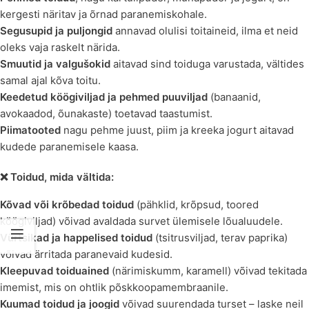
kergesti näritav ja õrnad paranemiskohale.
Segusupid ja puljongid
annavad olulisi toitaineid, ilma et neid
oleks vaja raskelt närida.
Smuutid ja valgušokid
aitavad sind toiduga varustada, vältides
samal ajal kõva toitu.
Keedetud köögiviljad ja pehmed puuviljad
(banaanid,
avokaadod, õunakaste) toetavad taastumist.
Piimatooted
nagu pehme juust, piim ja kreeka jogurt aitavad
kudede paranemisele kaasa.
❌ Toidud, mida vältida:
Kõvad või krõbedad toidud
(pähklid, krõpsud, toored
köögiviljad) võivad avaldada survet ülemisele lõualuudele.
Vürtsikad ja happelised toidud
(tsitrusviljad, terav paprika)
võivad ärritada paranevaid kudesid.
Kleepuvad toiduained
(närimiskumm, karamell) võivad tekitada
imemist, mis on ohtlik põskkoopamembraanile.
Kuumad toidud ja joogid
võivad suurendada turset – laske neil