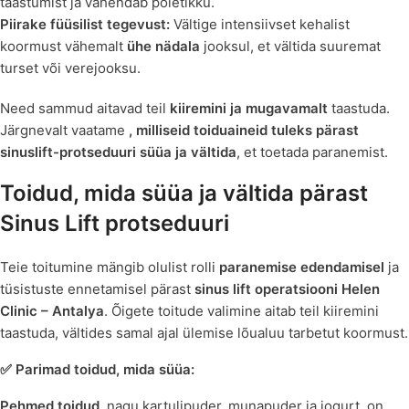
taastumist ja vähendab põletikku.
Piirake füüsilist tegevust:
Vältige intensiivset kehalist
koormust vähemalt
ühe nädala
jooksul, et vältida suuremat
turset või verejooksu.
Need sammud aitavad teil
kiiremini ja mugavamalt
taastuda.
Järgnevalt vaatame
, milliseid toiduaineid tuleks pärast
sinuslift-protseduuri süüa ja vältida
, et toetada paranemist.
Toidud, mida süüa ja vältida pärast
Sinus Lift protseduuri
Teie toitumine mängib olulist rolli
paranemise edendamisel
ja
tüsistuste ennetamisel pärast
sinus lift operatsiooni
Helen
Clinic – Antalya
. Õigete toitude valimine aitab teil kiiremini
taastuda, vältides samal ajal ülemise lõualuu tarbetut koormust.
✅ Parimad toidud, mida süüa:
Pehmed toidud
, nagu kartulipuder, munapuder ja jogurt, on