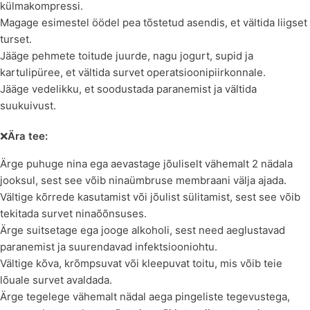
külmakompressi.
Magage esimestel öödel pea tõstetud asendis, et vältida liigset
turset.
Jääge pehmete toitude juurde, nagu jogurt, supid ja
kartulipüree, et vältida survet operatsioonipiirkonnale.
Jääge vedelikku, et soodustada paranemist ja vältida
suukuivust.
❌
Ära tee:
Ärge puhuge nina ega aevastage jõuliselt vähemalt 2 nädala
jooksul, sest see võib ninaümbruse membraani välja ajada.
Vältige kõrrede kasutamist või jõulist sülitamist, sest see võib
tekitada survet ninaõõnsuses.
Ärge suitsetage ega jooge alkoholi, sest need aeglustavad
paranemist ja suurendavad infektsiooniohtu.
Vältige kõva, krõmpsuvat või kleepuvat toitu, mis võib teie
lõuale survet avaldada.
Ärge tegelege vähemalt nädal aega pingeliste tegevustega,