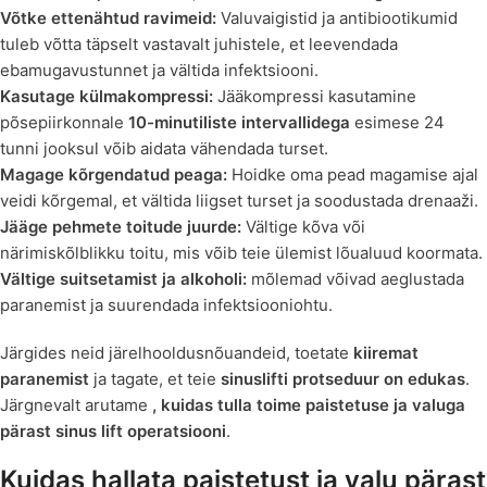
Võtke ettenähtud ravimeid:
Valuvaigistid ja antibiootikumid
tuleb võtta täpselt vastavalt juhistele, et leevendada
ebamugavustunnet ja vältida infektsiooni.
Kasutage külmakompressi:
Jääkompressi kasutamine
põsepiirkonnale
10-minutiliste intervallidega
esimese 24
tunni jooksul võib aidata vähendada turset.
Magage kõrgendatud peaga:
Hoidke oma pead magamise ajal
veidi kõrgemal, et vältida liigset turset ja soodustada drenaaži.
Jääge pehmete toitude juurde:
Vältige kõva või
närimiskõlblikku toitu, mis võib teie ülemist lõualuud koormata.
Vältige suitsetamist ja alkoholi:
mõlemad võivad aeglustada
paranemist ja suurendada infektsiooniohtu.
Järgides neid järelhooldusnõuandeid, toetate
kiiremat
paranemist
ja tagate, et teie
sinuslifti protseduur on edukas
.
Järgnevalt arutame
, kuidas tulla toime paistetuse ja valuga
pärast sinus lift operatsiooni
.
Kuidas hallata paistetust ja valu pärast