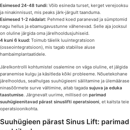
Esimesed 24-48 tundi:
Võib esineda turset, kerget verejooksu
ja ninakinnisust, mis peaks järk-järgult taanduma.
Esimesed 1-2 nädalat:
Pehmed koed paranevad ja sümptomid
nagu hellus ja ebamugavustunne vähenevad. Selle aja jooksul
on oluline järgida oma järelhooldusjuhiseid.
4 kuni 6 kuud:
Toimub täielik luuintegratsioon
(osseointegratsioon), mis tagab stabiilse aluse
hambaimplantaatidele.
Järelkontrolli kohtumistel osalemine on väga oluline, et jälgida
paranemise kulgu ja käsitleda kõiki probleeme. Nõuetekohane
järelhooldus, sealhulgas suuhügieeni säilitamine ja ülemäärase
ninasõõrmete surve vältimine, aitab tagada
sujuva ja eduka
taastumise
. Järgnevalt uurime, millised on
parimad
suuhügieenitavad pärast sinuslifti operatsiooni
, et kaitsta teie
operatsioonikohta.
Suuhügieen pärast Sinus Lift: parimad