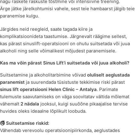
nagu raskete raskuste tõstmine või intensiivne treening.
Ärge jätke järelkohtumisi vahele, sest teie hambaarst jälgib teie
paranemise kulgu.
Järgides neid reegleid, saate tagada kiire ja
komplikatsioonideta taastumise. Järgnevalt räägime sellest,
kas pärast sinuslift-operatsiooni on ohutu suitsetada või juua
alkoholi ning selle võimalikest mõjudest paranemisele.
Kas ma võin pärast Sinus Lift’i suitsetada või juua alkoholi?
Suitsetamine ja alkoholitarbimine võivad
oluliselt aeglustada
paranemist
ja suurendada tüsistuste tekkimise riski pärast
sinus lift operatsiooni
Helen Clinic – Antalya
. Parimate
tulemuste saavutamiseks on väga soovitatav vältida mõlemat
vähemalt
2 nädala
jooksul, kuigi suuõõne pikaajalise tervise
huvides oleks ideaalne lõplikult loobuda.
🚭 Suitsetamise riskid:
Vähendab verevoolu operatsioonipiirkonda, aeglustades