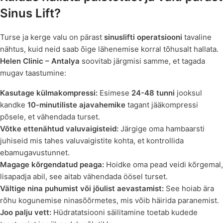
Sinus Lift?
Turse ja kerge valu on pärast
sinuslifti operatsiooni
tavaline
nähtus, kuid neid saab õige lähenemise korral tõhusalt hallata.
Helen Clinic – Antalya
soovitab järgmisi samme, et tagada
mugav taastumine:
Kasutage külmakompressi:
Esimese
24-48 tunni
jooksul
kandke
10-minutiliste ajavahemike
tagant jääkompressi
põsele, et vähendada turset.
Võtke ettenähtud valuvaigisteid:
Järgige oma hambaarsti
juhiseid mis tahes valuvaigistite kohta, et kontrollida
ebamugavustunnet.
Magage kõrgendatud peaga:
Hoidke oma pead veidi kõrgemal,
lisapadja abil, see aitab vähendada öösel turset.
Vältige nina puhumist või jõulist aevastamist:
See hoiab ära
rõhu kogunemise ninasõõrmetes, mis võib häirida paranemist.
Joo palju vett:
Hüdratatsiooni säilitamine toetab kudede