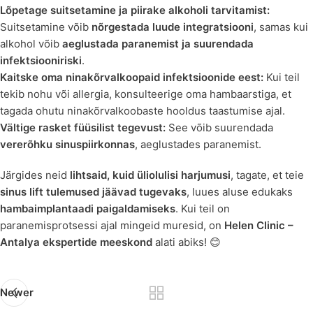
Lõpetage suitsetamine ja piirake alkoholi tarvitamist:
Suitsetamine võib
nõrgestada luude integratsiooni
, samas kui
alkohol võib
aeglustada paranemist ja suurendada
infektsiooniriski
.
Kaitske oma ninakõrvalkoopaid infektsioonide eest:
Kui teil
tekib nohu või allergia, konsulteerige oma hambaarstiga, et
tagada ohutu ninakõrvalkoobaste hooldus taastumise ajal.
Vältige rasket füüsilist tegevust:
See võib suurendada
vererõhku sinuspiirkonnas
, aeglustades paranemist.
Järgides neid
lihtsaid, kuid üliolulisi harjumusi
, tagate, et teie
sinus lift tulemused jäävad tugevaks
, luues aluse edukaks
hambaimplantaadi paigaldamiseks
. Kui teil on
paranemisprotsessi ajal mingeid muresid, on
Helen Clinic –
Antalya ekspertide meeskond
alati abiks! 😊
Newer