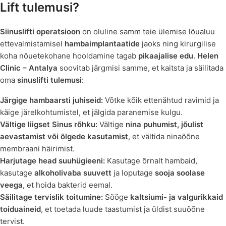
Lift tulemusi?
Siinuslifti operatsioon
on oluline samm teie ülemise lõualuu
ettevalmistamisel
hambaimplantaatide
jaoks ning kirurgilise
koha nõuetekohane hooldamine tagab
pikaajalise edu
.
Helen
Clinic – Antalya
soovitab järgmisi samme, et kaitsta ja säilitada
oma
sinuslifti tulemusi
:
Järgige hambaarsti juhiseid:
Võtke kõik ettenähtud ravimid ja
käige järelkohtumistel, et jälgida paranemise kulgu.
Vältige liigset Sinus rõhku:
Vältige
nina puhumist, jõulist
aevastamist või õlgede kasutamist
, et vältida ninaõõne
membraani häirimist.
Harjutage head suuhügieeni:
Kasutage õrnalt hambaid,
kasutage
alkoholivaba suuvett
ja loputage
sooja soolase
veega
, et hoida bakterid eemal.
Säilitage tervislik toitumine:
Sööge
kaltsiumi- ja valgurikkaid
toiduaineid
, et toetada luude taastumist ja üldist suuõõne
tervist.