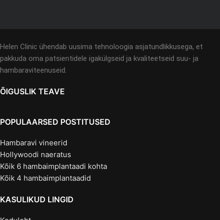
Helen Clinic ühendab uusima tehnoloogia asjatundlikkusega, et
pakkuda oma patsientidele igakülgseid ja kvaliteetseid suu- ja
hambaraviteenuseid.
ÕIGUSLIK TEAVE
POPULAARSED POSTITUSED
Hambaravi vineerid
Hollywoodi naeratus
Kõik 6 hambaimplantaadi kohta
Kõik 4 hambaimplantaadid
KASULIKUD LINGID