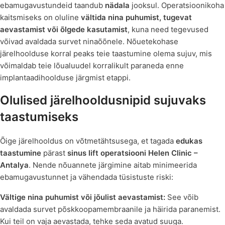
ebamugavustundeid taandub
nädala
jooksul. Operatsioonikoha
kaitsmiseks on oluline
vältida nina puhumist, tugevat
aevastamist või õlgede kasutamist
, kuna need tegevused
võivad avaldada survet ninaõõnele. Nõuetekohase
järelhoolduse korral peaks teie taastumine olema sujuv, mis
võimaldab teie lõualuudel korralikult paraneda enne
implantaadihoolduse järgmist etappi.
Olulised järelhooldusnipid sujuvaks
taastumiseks
Õige järelhooldus on võtmetähtsusega, et tagada
edukas
taastumine
pärast
sinus lift operatsiooni
Helen Clinic –
Antalya
. Nende nõuannete järgimine aitab minimeerida
ebamugavustunnet ja vähendada tüsistuste riski:
Vältige nina puhumist või jõulist aevastamist:
See võib
avaldada survet põskkoopamembraanile ja häirida paranemist.
Kui teil on vaja aevastada, tehke seda avatud suuga.