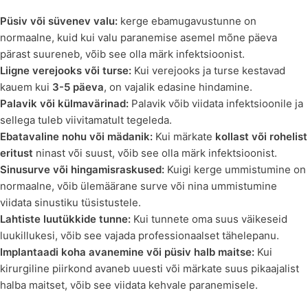
Püsiv või süvenev valu:
kerge ebamugavustunne on
normaalne, kuid kui valu paranemise asemel mõne päeva
pärast suureneb, võib see olla märk infektsioonist.
Liigne verejooks või turse:
Kui verejooks ja turse kestavad
kauem kui
3-5 päeva
, on vajalik edasine hindamine.
Palavik või külmavärinad:
Palavik võib viidata infektsioonile ja
sellega tuleb viivitamatult tegeleda.
Ebatavaline nohu või mädanik:
Kui märkate
kollast või rohelist
eritust
ninast või suust, võib see olla märk infektsioonist.
Sinusurve või hingamisraskused:
Kuigi kerge ummistumine on
normaalne, võib ülemäärane surve või nina ummistumine
viidata sinustiku tüsistustele.
Lahtiste luutükkide tunne:
Kui tunnete oma suus väikeseid
luukillukesi, võib see vajada professionaalset tähelepanu.
Implantaadi koha avanemine või püsiv halb maitse:
Kui
kirurgiline piirkond avaneb uuesti või märkate suus pikaajalist
halba maitset, võib see viidata kehvale paranemisele.