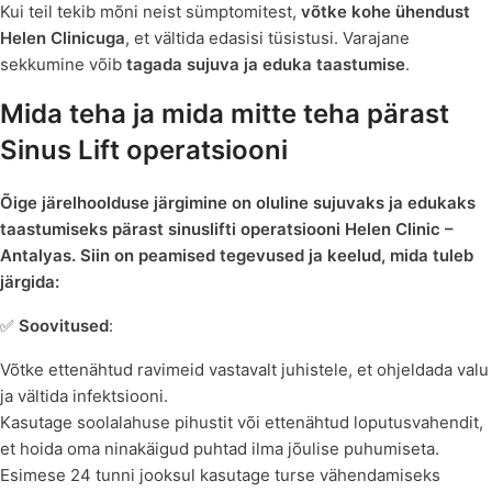
Kui teil tekib mõni neist sümptomitest,
võtke kohe ühendust
Helen Clinicuga
, et vältida edasisi tüsistusi. Varajane
sekkumine võib
tagada sujuva ja eduka taastumise
.
Mida teha ja mida mitte teha pärast
Sinus Lift operatsiooni
Õige järelhoolduse järgimine on oluline sujuvaks ja edukaks
taastumiseks pärast sinuslifti operatsiooni Helen Clinic –
Antalyas. Siin on peamised tegevused ja keelud, mida tuleb
järgida:
✅
Soovitused
:
Võtke ettenähtud ravimeid vastavalt juhistele, et ohjeldada valu
ja vältida infektsiooni.
Kasutage soolalahuse pihustit või ettenähtud loputusvahendit,
et hoida oma ninakäigud puhtad ilma jõulise puhumiseta.
Esimese 24 tunni jooksul kasutage turse vähendamiseks