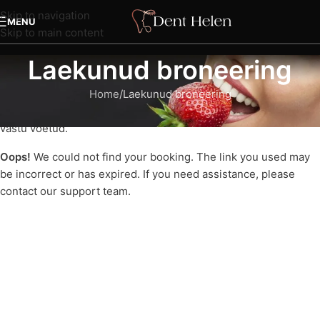
Skip to navigation
MENU
Skip to main content
Laekunud broneering
Home
Laekunud broneering
Täname teid broneeringu eest. Teie broneering on edukalt
vastu võetud.
Oops!
We could not find your booking. The link you used may
be incorrect or has expired. If you need assistance, please
contact our support team.