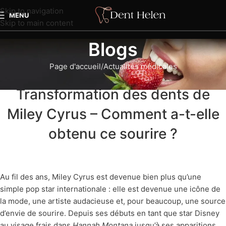
Skip to navigation
MENU
Skip to main content
Blogs
Page d'accueil
Actualités médicales
ACTUALITÉS MÉDICALES
Transformation des dents de
Miley Cyrus – Comment a-t-elle
obtenu ce sourire ?
Au fil des ans, Miley Cyrus est devenue bien plus qu’une
simple pop star internationale : elle est devenue une icône de
la mode, une artiste audacieuse et, pour beaucoup, une source
d’envie de sourire. Depuis ses débuts en tant que star Disney
au visage frais dans
Hannah Montana
jusqu’à ses apparitions