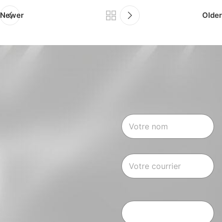
Newer
Older