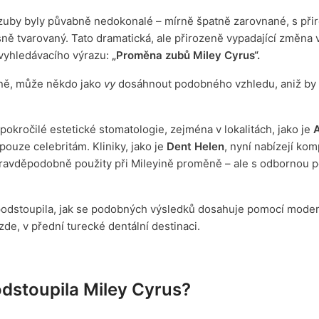
y zuby byly půvabně nedokonalé – mírně špatně zarovnané, s př
sně tvarovaný. Tato dramatická, ale přirozeně vypadající změna 
 vyhledávacího výrazu:
„Proměna zubů Miley Cyrus“.
avně, může někdo jako
vy
dosáhnout podobného vzhledu, aniž by 
 pokročilé estetické stomatologie, zejména v lokalitách, jako je
uze celebritám. Kliniky, jako je
Dent Helen
, nyní nabízejí kom
pravděpodobně použity při Mileyině proměně – ale s odbornou p
 podstoupila, jak se podobných výsledků dosahuje pomocí mode
de, v přední turecké dentální destinaci.
dstoupila Miley Cyrus?