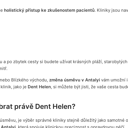
je
holistický přístup ke zkušenostem pacientů
. Kliniky jsou na
 a po zbytek cesty si budete užívat krásných pláží, starobylých 
itř.
a nebo Blízkého východu,
změna úsměvu v Antalyi
vám umožní i
klinik, jako je
Dent Helen
, si můžete být jisti, že vaše cesta bud
brat právě Dent Helen?
úsměvu, je výběr správné kliniky stejně důležitý jako samotné o
 Antalyi
, která spojuje klinickou preciznost s opravdovou péčí.