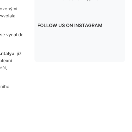
irozenými
vyvolala
FOLLOW US ON INSTAGRAM
se vydal do
Antalya
, již
plexní
éčí,
rního