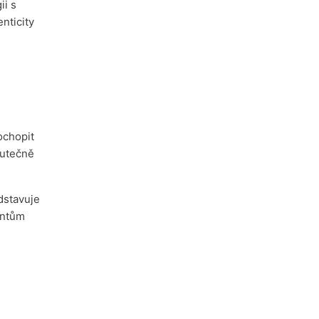
ii s
nticity
ochopit
kutečně
dstavuje
entům