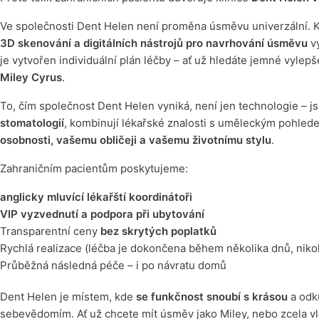
Ve společnosti Dent Helen není proměna úsměvu univerzální. Ka
3D skenování a digitálních nástrojů pro navrhování úsměvu
vy
je vytvořen individuální plán léčby – ať už hledáte jemné vylep
Miley Cyrus
.
To, čím společnost Dent Helen vyniká, není jen technologie – jsou
stomatologií
, kombinují lékařské znalosti s uměleckým pohled
osobnosti, vašemu obličeji a vašemu životnímu stylu
.
Zahraničním pacientům poskytujeme:
anglicky mluvící lékařští koordinátoři
VIP vyzvednutí a podpora při ubytování
Transparentní ceny
bez skrytých poplatků
Rychlá realizace (léčba je dokončena během několika dnů, nikol
Průběžná následná péče – i po návratu domů
Dent Helen je místem, kde
se funkčnost snoubí s krásou
a odk
sebevědomím. Ať už chcete mít úsměv jako Miley, nebo zcela vl