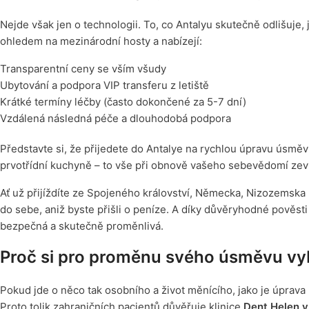
Nejde však jen o technologii. To, co Antalyu skutečně odlišuje, 
ohledem na mezinárodní hosty a nabízejí:
Transparentní ceny se vším všudy
Ubytování a podpora VIP transferu z letiště
Krátké termíny léčby (často dokončené za 5-7 dní)
Vzdálená následná péče a dlouhodobá podpora
Představte si, že přijedete do Antalye na rychlou úpravu úsměvu
prvotřídní kuchyně – to vše při obnově vašeho sebevědomí zevn
Ať už přijíždíte ze Spojeného království, Německa, Nizozemsk
do sebe, aniž byste přišli o peníze. A díky důvěryhodné pověsti 
bezpečná a skutečně proměnlivá.
Proč si pro proměnu svého úsměvu vy
Pokud jde o něco tak osobního a život měnícího, jako je úprava 
Proto tolik zahraničních pacientů důvěřuje klinice
Dent Helen v