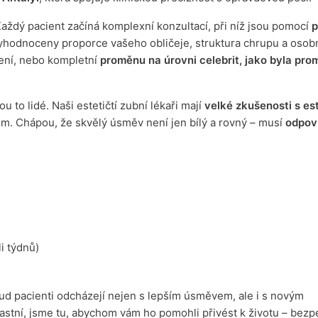
ždý pacient začíná komplexní konzultací, při níž jsou pomocí
p
hodnoceny proporce vašeho obličeje, struktura chrupu a osobní
šení, nebo kompletní
proměnu na úrovni celebrit, jako byla pr
 to lidé. Naši estetičtí zubní lékaři mají
velké zkušenosti s es
em. Chápou, že skvělý úsměv není jen bílý a rovný – musí
odpoví
i týdnů)
ud pacienti odcházejí nejen s lepším úsměvem, ale i s novým
astní, jsme tu, abychom vám ho pomohli přivést k životu – bezp