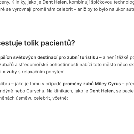
eny. Kliniky, jako je
Dent Helen
, kombinují špičkovou technolog
é se vyrovnají proměnám celebrit – aniž by to bylo na úkor aute
stuje tolik pacientů?
pších světových destinací pro zubní turistiku
– a není těžké p
h zubařů a středomořské pohostinnosti nabízí toto město něco s
i o zuby
s relaxačním pobytem.
libru – jako je tomu v případě
proměny zubů Miley Cyrus
– pře
ondýně nebo Curychu. Na klinikách, jako je
Dent Helen
, se paci
oměnách úsměvu celebrit, včetně: