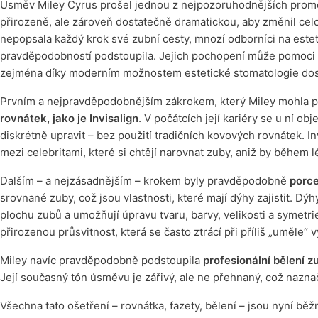
Úsměv Miley Cyrus prošel jednou z nejpozoruhodnějších proměn
přirozeně, ale zároveň dostatečně dramatickou, aby změnil celo
nepopsala každý krok své zubní cesty, mnozí odborníci na esteti
pravděpodobností podstoupila. Jejich pochopení může pomoci 
zejména díky moderním možnostem estetické stomatologie dost
Prvním a nejpravděpodobnějším zákrokem, který Miley mohla p
rovnátek, jako je Invisalign
. V počátcích její kariéry se u ní o
diskrétně upravit – bez použití tradičních kovových rovnátek. Inv
mezi celebritami, které si chtějí narovnat zuby, aniž by během 
Dalším – a nejzásadnějším – krokem byly pravděpodobně
porc
srovnané zuby, což jsou vlastnosti, které mají dýhy zajistit. D
plochu zubů a umožňují úpravu tvaru, barvy, velikosti a symetri
přirozenou průsvitnost, která se často ztrácí při příliš „uměle“
Miley navíc pravděpodobně podstoupila
profesionální bělení z
Její současný tón úsměvu je zářivý, ale ne přehnaný, což nazna
Všechna tato ošetření – rovnátka, fazety, bělení – jsou nyní 