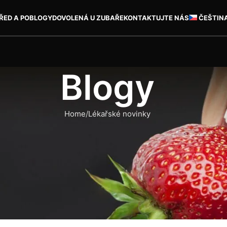
ŘED A PO
BLOGY
DOVOLENÁ U ZUBAŘE
KONTAKTUJTE NÁS
ČEŠTIN
Blogy
Home
Lékařské novinky
KAŘSKÉ NOVINKY
rus – jak získala tento úsměv
vou hvězdou – stala se módní ikonou, odvážnou umělkyní a pro 
y ve filmu
Hannah Montana
až po její ostrá vystoupení na červ
. Ale jak si fanoušci a pozorovatelé všimli, tento úsměv nevyp