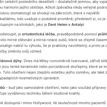
 celebrit posledního desetiletí – dostatečně jemnou, aby vypa
u harmonii jejího obličeje. Ačkoli zpěvačka nikdy veřejně podr
ckou stomatologii se shodují na zákrocích, které s největší
každému, kdo uvažuje o podobné proměně, představit si, co je
upným na klinikách, jako je
Dent Helen v Antalyi
.
odstoupit, je
ortodontická léčba
, pravděpodobně pomocí
průh
bjevilo mírné stěsnání a mírná rotace zubů, které se zřejmě časem
isalign nabízí tu výhodu, že je prakticky neviditelný, a proto je
léčby změnily svůj vzhled.
elánové dýhy
. Dnes má Miley rovnoměrně tvarované, zářivě bíl
ýhy jsou tenké keramické nebo porcelánové skořepiny, které se le
e. Toto ošetření nejen zlepšilo estetiku jejího úsměvu, ale také
 vypadajících kosmetických úpravách.
ubů
– buď jako samostatné ošetření, nebo jako součást přípravy 
čuje vyváženou techniku bělení studiové kvality.
běžně dostupná i mimo Hollywood. Ve skutečnosti mnoho pacient