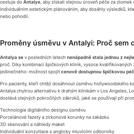
cestuje do
Antalye
, aby získali stejnou úroveň péče za zlomek c
individuálním estetickým plánováním, aby dosáhly výsledků, kter
nebo pohodlí.
Proměny úsměvu v Antalyi: Proč sem ce
Antalya se
v posledních letech
nenápadně stala jednou z nejle
proč. Díky kombinaci špičkových klinik, vysoce kvalifikovanýc
jedinečného: možnost spojit
cenově dostupnou špičkovou péč
Pro pacienty, kteří chtějí dosáhnout úsměvu hollywoodského ka
Antalya chytrou alternativu k drahým klinikám v Los Angeles, L
dostává stejných pokročilých zákroků, jaké se používají při pr
Technologie digitálního designu úsměvu
Porcelánové fazety a zirkonové korunky na zakázku
3D skenování a náhledy maket
Individuální konzultace s anglicky mluvícími odborníky