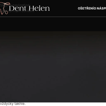
Skip to navigation
OŠETŘENÍ
O NÁS
P
Skip to main content
LÉ
Proměna zubů Miley Cy
Miley Cyrus se v průběhu let stala více než jen světovou popo
zdrojem závisti. Od jejích začátků jako svěží Disneyho hvězdičk
zůstává nápadný jeden detail: její bezchybný, sebevědomý úsměv
vždycky takhle.