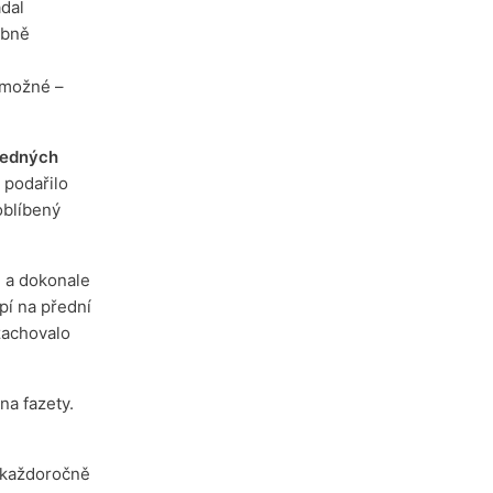
dal
obně
 možné –
ledných
 podařilo
 oblíbený
é a dokonale
pí na přední
 zachovalo
na fazety.
ů každoročně