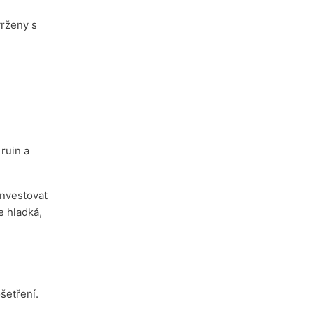
vrženy s
ruin a
nvestovat
e hladká,
šetření.