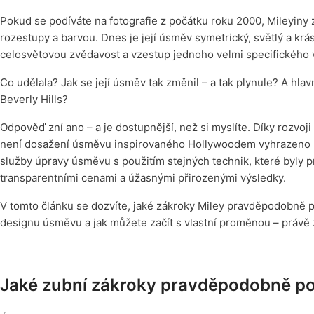
Pokud se podíváte na fotografie z počátku roku 2000, Mileyin
rozestupy a barvou. Dnes je její úsměv symetrický, světlý a krá
celosvětovou zvědavost a vzestup jednoho velmi specifického
Co udělala? Jak se její úsměv tak změnil – a tak plynule? A hl
Beverly Hills?
Odpověď zní ano – a je dostupnější, než si myslíte. Díky rozvoji
není dosažení úsměvu inspirovaného Hollywoodem vyhrazeno po
služby úpravy úsměvu s použitím stejných technik, které byly 
transparentními cenami a úžasnými přirozenými výsledky.
V tomto článku se dozvíte, jaké zákroky Miley pravděpodobně
designu úsměvu a jak můžete začít s vlastní proměnou – právě z
Jaké zubní zákroky pravděpodobně po