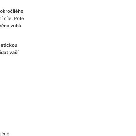
okročilého
 cíle. Poté
oměna zubů
tetickou
dat vaší
ečně,