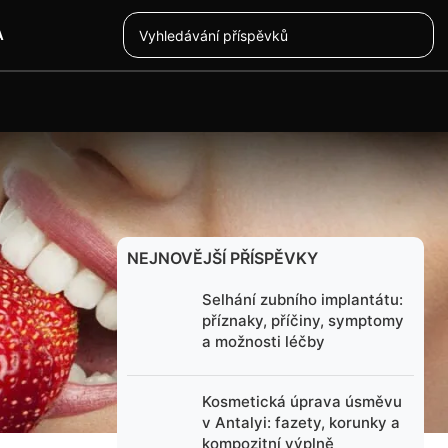
A
NEJNOVĚJŠÍ PŘÍSPĚVKY
Selhání zubního implantátu:
příznaky, příčiny, symptomy
a možnosti léčby
mnohé i
eném koberci
Kosmetická úprava úsměvu
adal
v Antalyi: fazety, korunky a
kompozitní výplně