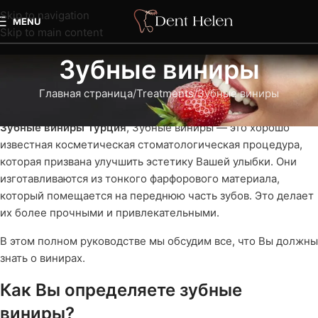
Skip to navigation
MENU
Skip to main content
Зубные виниры
Главная страница
Treatments
Зубные виниры
Зубные виниры Турция
, Зубные виниры — это хорошо
известная косметическая стоматологическая процедура,
которая призвана улучшить эстетику Вашей улыбки. Они
изготавливаются из тонкого фарфорового материала,
который помещается на переднюю часть зубов. Это делает
их более прочными и привлекательными.
В этом полном руководстве мы обсудим все, что Вы должны
знать о винирах.
Как Вы определяете зубные
виниры?