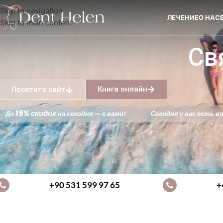
Skip to navigation
ЛЕЧЕНИЕ
О НАС
Skip to main content
Св
Книга онлайн
Посетите сайт
15% скидок
До
на сегодня — с вами!
Сегодня у вас есть
+90 531 599 97 65
+