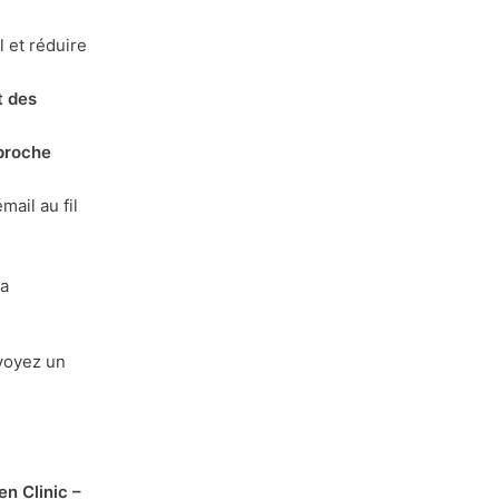
l et réduire
t des
proche
émail au fil
la
voyez un
en Clinic –