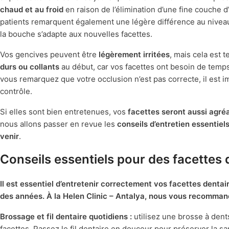
chaud et au froid
en raison de l’élimination d’une fine couche d
patients remarquent également une légère différence au niveau
la bouche s’adapte aux nouvelles facettes.
Vos gencives peuvent être
légèrement irritées
, mais cela est 
durs ou collants
au début, car vos facettes ont besoin de temps
vous remarquez que votre occlusion n’est pas correcte, il est 
contrôle.
Si elles sont bien entretenues, vos
facettes seront aussi agré
nous allons passer en revue les
conseils d’entretien essentiel
venir
.
Conseils essentiels pour des facettes 
Il est essentiel d’entretenir correctement vos facettes dentair
des années. À la Helen Clinic – Antalya, nous vous recommand
Brossage et fil dentaire quotidiens :
utilisez une brosse à dents
facettes. Passez le fil dentaire en douceur pour préserver la s