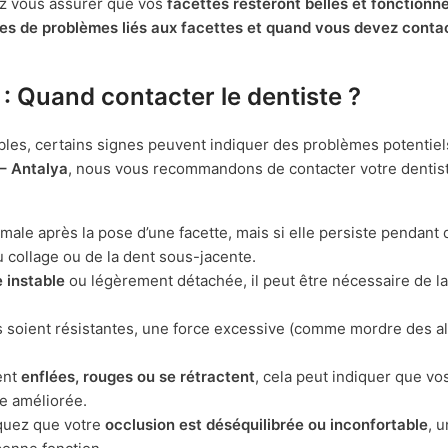
ez vous assurer que vos
facettes resteront belles et fonctionne
es de problèmes liés aux facettes et quand vous devez conta
: Quand contacter le dentiste ?
les, certains signes peuvent indiquer des problèmes potentiel
 – Antalya
, nous vous recommandons de contacter votre dentist
male après la pose d’une facette, mais si elle persiste pendant 
 collage ou de la dent sous-jacente.
 instable
ou légèrement détachée, il peut être nécessaire de la
s soient résistantes, une force excessive (comme mordre des a
ent
enflées, rouges ou se rétractent
, cela peut indiquer que vo
re améliorée.
quez que votre
occlusion est déséquilibrée ou inconfortable
, u