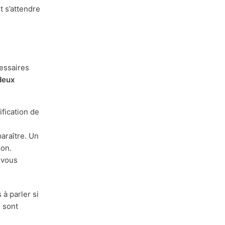
ut s’attendre
essaires
deux
ification de
araître. Un
ion.
i vous
 à parler si
s sont