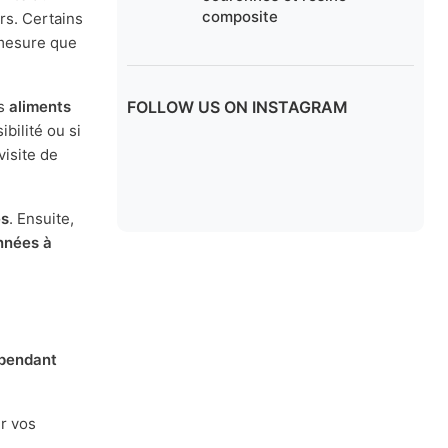
composite
rs. Certains
à mesure que
es
aliments
FOLLOW US ON INSTAGRAM
bilité ou si
visite de
es
. Ensuite,
années à
l pendant
er vos