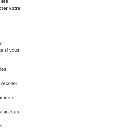
lles
cter votre
s
e si vous
des
 recoller
liments
s facettes
n