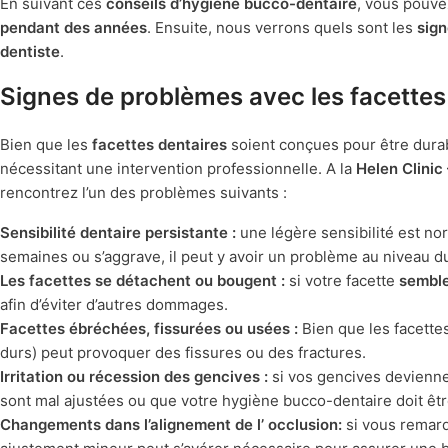
En suivant ces
conseils d’hygiène bucco-dentaire
, vous pouv
pendant des années
. Ensuite, nous verrons quels sont les
sign
dentiste
.
Signes de problèmes avec les facettes 
Bien que les
facettes dentaires
soient conçues pour être durab
nécessitant une intervention professionnelle. A la
Helen Clinic
rencontrez l’un des problèmes suivants :
Sensibilité dentaire persistante :
une légère sensibilité est nor
semaines ou s’aggrave, il peut y avoir un problème au niveau du
Les facettes se détachent ou bougent :
si votre facette
semble
afin d’éviter d’autres dommages.
Facettes ébréchées, fissurées ou usées :
Bien que les facette
durs) peut provoquer des fissures ou des fractures.
Irritation ou récession des gencives :
si vos gencives devienn
sont mal ajustées ou que votre hygiène bucco-dentaire doit êt
Changements dans l’alignement de l’
occlusion
:
si vous remar