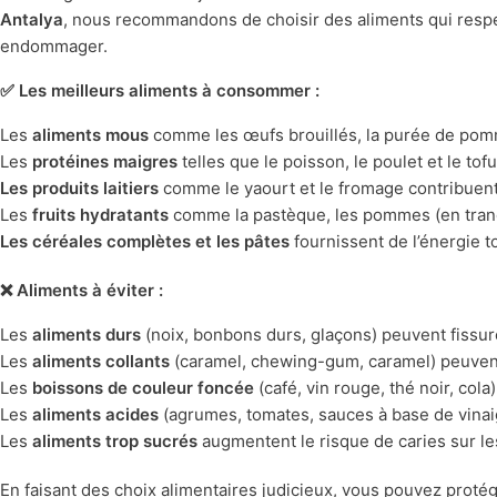
Antalya
, nous recommandons de choisir des aliments qui respec
endommager.
✅ Les meilleurs aliments à consommer :
Les
aliments mous
comme les œufs brouillés, la purée de pomme
Les
protéines maigres
telles que le poisson, le poulet et le to
Les produits laitiers
comme le yaourt et le fromage contribuent
Les
fruits hydratants
comme la pastèque, les pommes (en tranc
Les céréales complètes et les pâtes
fournissent de l’énergie t
❌ Aliments à éviter :
Les
aliments durs
(noix, bonbons durs, glaçons) peuvent fissur
Les
aliments collants
(caramel, chewing-gum, caramel) peuvent af
Les
boissons de couleur foncée
(café, vin rouge, thé noir, col
Les
aliments acides
(agrumes, tomates, sauces à base de vinaig
Les
aliments trop sucrés
augmentent le risque de caries sur les
En faisant des choix alimentaires judicieux, vous pouvez proté