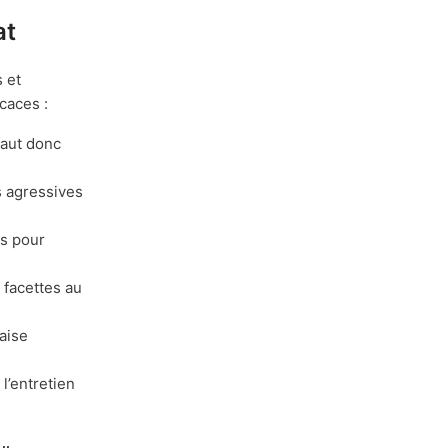
at
s et
caces :
faut donc
s agressives
es pour
 facettes au
aise
l’entretien