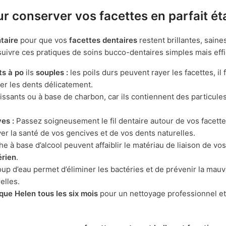
r conserver vos facettes en parfait ét
taire
pour que vos
facettes dentaires
restent brillantes, saine
ivre ces pratiques de soins bucco-dentaires simples mais effi
ts à po
ils
souples :
les poils durs peuvent rayer les facettes, il 
er les dents délicatement.
hissants ou à base de charbon, car ils contiennent des particule
es :
Passez soigneusement le fil dentaire autour de vos facett
rver la santé de vos gencives et de vos dents naturelles.
e à base d’alcool peuvent affaiblir le matériau de liaison de vos
érien
.
p d’eau permet d’éliminer les bactéries et de prévenir la mauv
elles.
ique Helen tous les six mois
pour un nettoyage professionnel et 