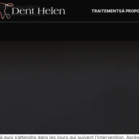
Skip to navigation
TRAITEMENTS
À PROP
Skip to main content
S
Facettes dentaire
À quoi s’attendre après avoir reçu des 
La pose de
facettes dentaires
à la
Helen Clinic – Antalya
est u
à quoi s’attendre dans les jours qui suivent l’intervention. Apr