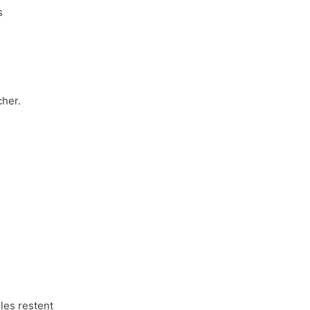
s
cher.
elles restent