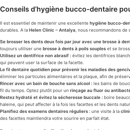
Conseils d’hygiène bucco-dentaire pou
Il est essentiel de maintenir une excellente
hygiène bucco-den
durables. A la
Helen Clinic – Antalya
, nous recommandons de su
Se brosser les dents deux fois par jour avec une brosse à den
toujours utiliser une
brosse à dents à poils souples
et se bross
Utilisez un dentifrice non abrasif :
évitez les dentifrices blanc
qui peuvent user la surface de la facette.
Le fil dentaire quotidien pour prévenir les maladies des genciv
éliminer les particules alimentaires et la plaque, afin de prése
Rincer avec un bain de bouche sans alcool :
les bains de bouch
fil du temps. Optez plutôt pour un
rinçage au fluor ou antibact
Restez hydraté et évitez la sécheresse buccale :
boire beaucou
haleine, qui peut affecter à la fois les facettes et les dents natur
Planifiez des examens dentaires réguliers :
une visite à la
clin
des facettes maintiendra votre sourire en parfait état.