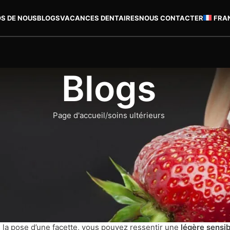
OS DE NOUS
BLOGS
VACANCES DENTAIRES
NOUS CONTACTER
FRA
Blogs
Page d'accueil
soins ultérieurs
OINS ULTÉRIEURS
s – Que faut-il savoir ?
facettes dentaires ?
n excellent moyen d’améliorer votre sourire, mais il est importa
ès la pose d’une facette, vous pouvez ressentir une
légère sensib