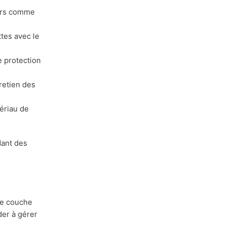
durs comme
ttes avec le
e protection
tretien des
tériau de
dant des
ine couche
er à gérer