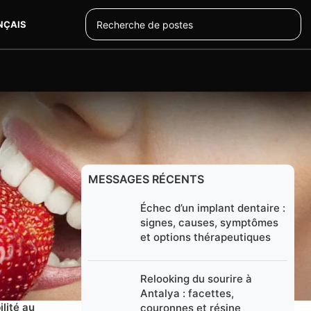
NÇAIS
MESSAGES RÉCENTS
Échec d’un implant dentaire :
signes, causes, symptômes
et options thérapeutiques
Relooking du sourire à
nt de savoir
Antalya : facettes,
ilité au
couronnes et résine