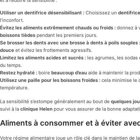
et à réduire la sensibilité :
Utiliser un dentifrice désensibilisant :
Choisissez un
dentifric
l’inconfort.
Évitez les aliments extrêmement chauds ou froids :
donnez à v
boissons tièdes
pendant les premiers jours.
Se brosser les dents avec une brosse à dents à poils souples 
douce
et évitez les frottements agressifs.
Limitez les aliments acides et sucrés :
les agrumes, les sodas 
du temps.
Restez hydraté :
boire
beaucoup d’eau
aide à maintenir la prod
Utilisez une paille pour les boissons froides :
cela minimise le c
température.
La sensibilité s’estompe généralement au bout de
quelques jou
suivi à la
clinique Helen
pour vous assurer de la bonne adaptati
Aliments à consommer et à éviter avec
Votre régime alimentaire joue un rôle clé dans le maintien de l