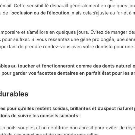
’émail. Cette sensibilité disparaît généralement en quelques jou
 de l’
occlusion ou de l’élocution
, mais cela s’ajuste au fur et 
temporaire et s’améliore en quelques jours. Évitez de manger d
 pour se fixer. Si vous ressentez une gêne prolongée, une sensi
important de prendre rendez-vous avec votre dentiste pour une 
ables au toucher et fonctionneront comme des dents naturell
s pour garder vos facettes dentaires en parfait état pour les 
durables
es pour qu’elles restent solides, brillantes et d’aspect nature
ons de suivre les conseils suivants :
 à poils souples et un dentifrice non abrasif pour éviter de ray
anté de vos gencives et de vos dents naturelles.