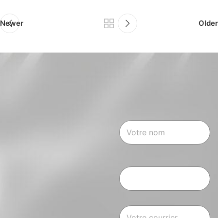
Newer
Older