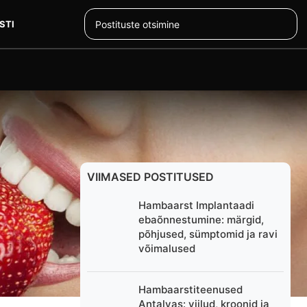
STI
VIIMASED POSTITUSED
Hambaarst Implantaadi
ebaõnnestumine: märgid,
põhjused, sümptomid ja ravi
võimalused
Hambaarstiteenused
Antalyas: viilud, kroonid ja