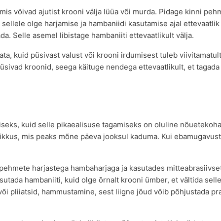
 mis võivad ajutist krooni välja lüüa või murda. Pidage kinni pe
 sellele olge harjamise ja hambaniidi kasutamise ajal ettevaatlik 
. Selle asemel libistage hambaniiti ettevaatlikult välja.
ta, kuid püsivast valust või krooni irdumisest tuleb viivitamatul
püsivad kroonid, seega käituge nendega ettevaatlikult, et tagada
seks, kuid selle pikaealisuse tagamiseks on oluline nõuetekoh
ndlikkus, mis peaks mõne päeva jooksul kaduma. Kui ebamugavus
 pehmete harjastega hambaharjaga ja kasutades mitteabrasiivse
sutada hambaniiti, kuid olge õrnalt krooni ümber, et vältida sell
õi pliiatsid, hammustamine, sest liigne jõud võib põhjustada pr