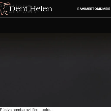
Skip to navigation
RAVIMEETODID
MEIE
Skip to main content
PÄ
Hambakroonide järelhoo
Table of Contents
Hooldus pärast ajutisi hambakroone
Püsiva hambaravi järelhooldus