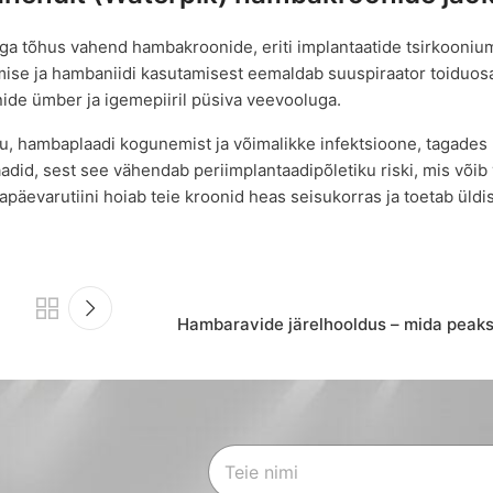
äga tõhus vahend hambakroonide, eriti implantaatide tsirkooniu
rjamise ja hambaniidi kasutamisest eemaldab suuspiraator toiduo
nide ümber ja igemepiiril püsiva veevooluga.
ku, hambaplaadi kogunemist ja võimalikke infektsioone, tagade
adid, sest see vähendab periimplantaadipõletiku riski, mis võib 
päevarutiini hoiab teie kroonid heas seisukorras ja toetab üld
Hambaravide järelhooldus – mida peak