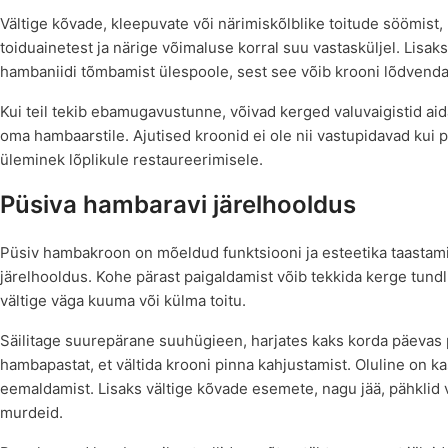
Vältige kõvade, kleepuvate või närimiskõlblike toitude söömist,
toiduainetest ja närige võimaluse korral suu vastasküljel. Lisaks
hambaniidi tõmbamist ülespoole, sest see võib krooni lõdvendada
Kui teil tekib ebamugavustunne, võivad kerged valuvaigistid aida
oma hambaarstile. Ajutised kroonid ei ole nii vastupidavad kui 
üleminek lõplikule restaureerimisele.
Püsiva hambaravi järelhooldus
Püsiv hambakroon on mõeldud funktsiooni ja esteetika taastami
järelhooldus. Kohe pärast paigaldamist võib tekkida kerge tu
vältige väga kuuma või külma toitu.
Säilitage suurepärane suuhügieen, harjates kaks korda päevas
hambapastat, et vältida krooni pinna kahjustamist. Oluline on ka
eemaldamist. Lisaks vältige kõvade esemete, nagu jää, pähklid v
murdeid.