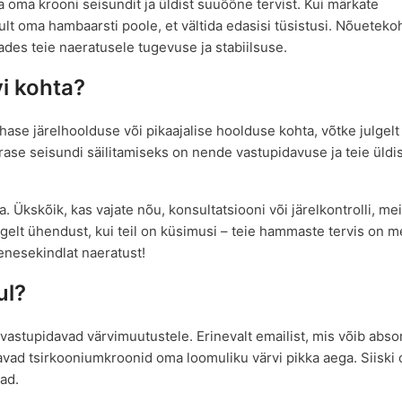
 oma krooni seisundit ja üldist suuõõne tervist. Kui märkate
lt oma hambaarsti poole, et vältida edasisi tüsistusi. Nõuetek
des teie naeratusele tugevuse ja stabiilsuse.
i kohta?
ase järelhoolduse või pikaajalise hoolduse kohta, võtke julgel
ase seisundi säilitamiseks on nende vastupidavuse ja teie üld
a. Ükskõik, kas vajate nõu, konsultatsiooni või järelkontrolli, me
gelt ühendust, kui teil on küsimusi – teie hammaste tervis on m
 enesekindlat naeratust!
ul?
stupidavad värvimuutustele. Erinevalt emailist, mis võib abso
itavad tsirkooniumkroonid oma loomuliku värvi pikka aega. Siiski
ad.