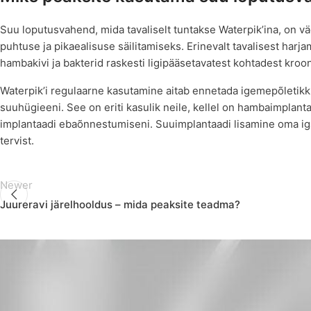
Suu loputusvahend, mida tavaliselt tuntakse Waterpik’ina, on v
puhtuse ja pikaealisuse säilitamiseks. Erinevalt tavalisest ha
hambakivi ja bakterid raskesti ligipääsetavatest kohtadest kroo
Waterpik’i regulaarne kasutamine aitab ennetada igemepõletik
suuhügieeni. See on eriti kasulik neile, kellel on hambaimplanta
implantaadi ebaõnnestumiseni. Suuimplantaadi lisamine oma iga
tervist.
Newer
Juureravi järelhooldus – mida peaksite teadma?