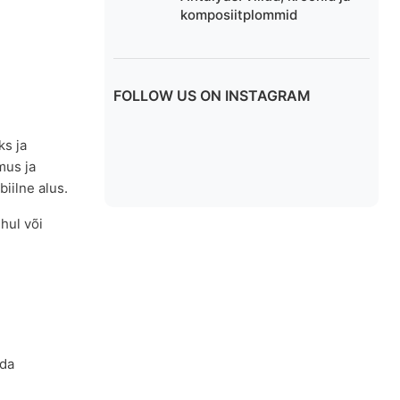
komposiitplommid
FOLLOW US ON INSTAGRAM
s ja
mus ja
iilne alus.
hul või
ida