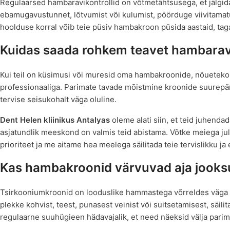
Regulaarsed hambaravikontrollid on võtmetähtsusega, et jälgida
ebamugavustunnet, lõtvumist või kulumist, pöörduge viivitamatu
hoolduse korral võib teie püsiv hambakroon püsida aastaid, taga
Kuidas saada rohkem teavet hambarav
Kui teil on küsimusi või muresid oma hambakroonide, nõuetekoh
professionaaliga. Parimate tavade mõistmine kroonide suurepär
tervise seisukohalt väga oluline.
Dent Helen kliinikus Antalyas
oleme alati siin, et teid juhendad
asjatundlik meeskond on valmis teid abistama. Võtke meiega jul
prioriteet ja me aitame hea meelega säilitada teie tervislikku ja
Kas hambakroonid värvuvad aja jooks
Tsirkooniumkroonid on looduslike hammastega võrreldes väga va
plekke kohvist, teest, punasest veinist või suitsetamisest, säil
regulaarne suuhügieen hädavajalik, et need näeksid välja parim