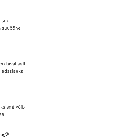
s suu
ma suuõõne
n tavaliselt
e edasiseks
uksism) võib
se
ks?