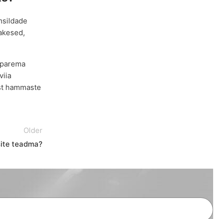
msildade
sakesed,
s parema
viia
ist hammaste
Older
site teadma?