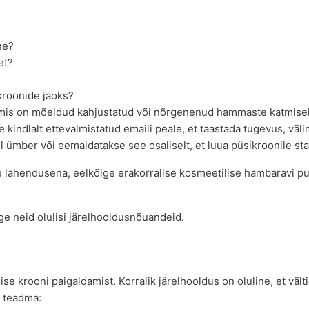
ne?
et?
kroonide jaoks?
 mis on mõeldud kahjustatud või nõrgenenud hammaste katmisek
kindlalt ettevalmistatud emaili peale, et taastada tugevus, väli
 ümber või eemaldatakse see osaliselt, et luua püsikroonile stab
e lahendusena, eelkõige erakorralise kosmeetilise hambaravi pu
e neid olulisi järelhooldusnõuandeid.
se krooni paigaldamist. Korralik järelhooldus on oluline, et vält
e teadma: