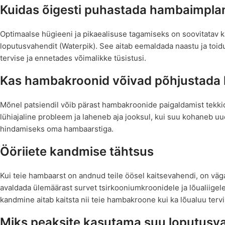
Kuidas õigesti puhastada hambaimpla
Optimaalse hügieeni ja pikaealisuse tagamiseks on soovitatav
loputusvahendit (Waterpik). See aitab eemaldada naastu ja toi
tervise ja ennetades võimalikke tüsistusi.
Kas hambakroonid võivad põhjustada
Mõnel patsiendil võib pärast hambakroonide paigaldamist tekkid
lühiajaline probleem ja laheneb aja jooksul, kui suu kohaneb 
hindamiseks oma hambaarstiga.
Ööriiete kandmise tähtsus
Kui teie hambaarst on andnud teile öösel kaitsevahendi, on väg
avaldada ülemäärast survet tsirkooniumkroonidele ja lõualiigel
kandmine aitab kaitsta nii teie hambakroone kui ka lõualuu tervi
Miks peaksite kasutama suu loputusv