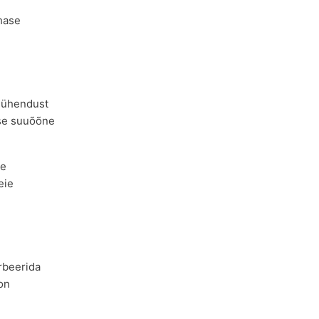
ohase
t ühendust
ise suuõõne
ie
eie
rbeerida
 on