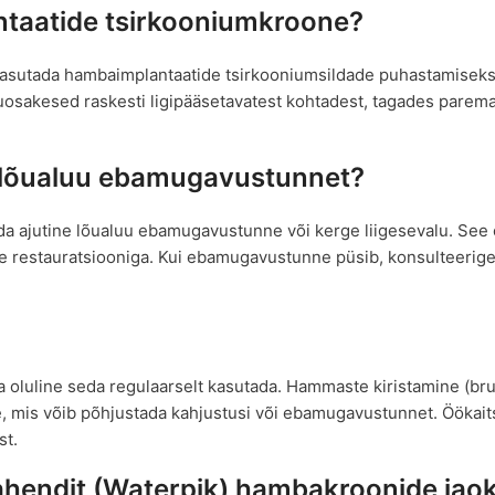
ntaatide tsirkooniumkroone?
 kasutada hambaimplantaatide tsirkooniumsildade puhastamisek
duosakesed raskesti ligipääsetavatest kohtadest, tagades pare
 lõualuu ebamugavustunnet?
a ajutine lõualuu ebamugavustunne või kerge liigesevalu. See o
uue restauratsiooniga. Kui ebamugavustunne püsib, konsulteerig
a oluline seda regulaarselt kasutada. Hammaste kiristamine (br
e, mis võib põhjustada kahjustusi või ebamugavustunnet. Öökait
st.
ahendit (Waterpik) hambakroonide jao