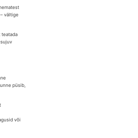
hmematest
– vältige
t teatada
 sujuv
ane
tunne püsib,
t
e
agusid või