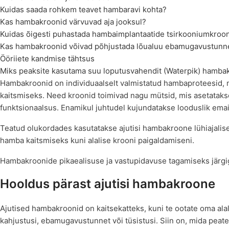
Kuidas saada rohkem teavet hambaravi kohta?
Kas hambakroonid värvuvad aja jooksul?
Kuidas õigesti puhastada hambaimplantaatide tsirkooniumkroo
Kas hambakroonid võivad põhjustada lõualuu ebamugavustunn
Ööriiete kandmise tähtsus
Miks peaksite kasutama suu loputusvahendit (Waterpik) hamba
Hambakroonid on individuaalselt valmistatud hambaproteesid,
kaitsmiseks. Need kroonid toimivad nagu mütsid, mis asetatakse 
funktsionaalsus. Enamikul juhtudel kujundatakse looduslik email
Teatud olukordades kasutatakse ajutisi hambakroone lühiajalis
hamba kaitsmiseks kuni alalise krooni paigaldamiseni.
Hambakroonide pikaealisuse ja vastupidavuse tagamiseks järgig
Hooldus pärast ajutisi hambakroone
Ajutised hambakroonid on kaitsekatteks, kuni te ootate oma alali
kahjustusi, ebamugavustunnet või tüsistusi. Siin on, mida peat