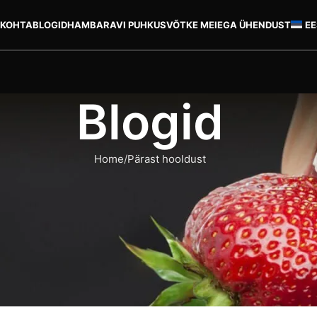
 KOHTA
BLOGID
HAMBARAVI PUHKUS
VÕTKE MEIEGA ÜHENDUST
EE
Blogid
Home
Pärast hooldust
RAST HOOLDUST
ldus – mida peaksite teadma?