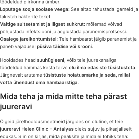
töödeldud piirkonna ümber.
Loputage sooja soolase veega:
See aitab rahustada igemeid ja
takistab bakterite teket.
Vältige suitsetamist ja liigset suhkrut:
mõlemad võivad
põhjustada infektsiooni ja aeglustada paranemisprotsessi.
Osalege järelkohtumistel:
Teie hambaarst jälgib paranemist ja
paneb vajadusel
püsiva täidise või krooni
.
Hooldades head
suuhügieeni
, võib teie juurekanaliga
töödeldud hammas kesta terve
elu ilma edasiste tüsistusteta
.
Järgnevalt arutame
tüsistuste hoiatusmärke ja seda, millal
võtta ühendust oma hambaarstiga
.
Mida teha ja mida mitte teha pärast
juureravi
Õigeid järelhooldusmeetmeid järgides on oluline, et teie
juureravi
Helen Clinic – Antalyas
oleks sujuv ja pikaajaliselt
edukas. Siin on kirjas, mida peaksite ja mida ei tohiks teha: