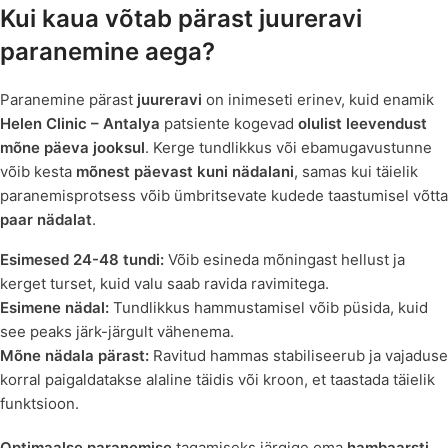
Kui kaua võtab pärast juureravi
paranemine aega?
Paranemine pärast
juureravi
on inimeseti erinev, kuid enamik
Helen Clinic – Antalya
patsiente kogevad
olulist leevendust
mõne päeva jooksul
. Kerge tundlikkus või ebamugavustunne
võib kesta
mõnest päevast kuni nädalani
, samas kui täielik
paranemisprotsess võib ümbritsevate kudede taastumisel võtta
paar nädalat
.
Esimesed 24-48 tundi:
Võib esineda mõningast hellust ja
kerget turset, kuid valu saab ravida ravimitega.
Esimene nädal:
Tundlikkus hammustamisel võib püsida, kuid
see peaks järk-järgult vähenema.
Mõne nädala pärast:
Ravitud hammas stabiliseerub ja vajaduse
korral paigaldatakse alaline täidis või kroon, et taastada täielik
funktsioon.
Optimaalse paranemise
tagamiseks järgige oma
hambaarsti