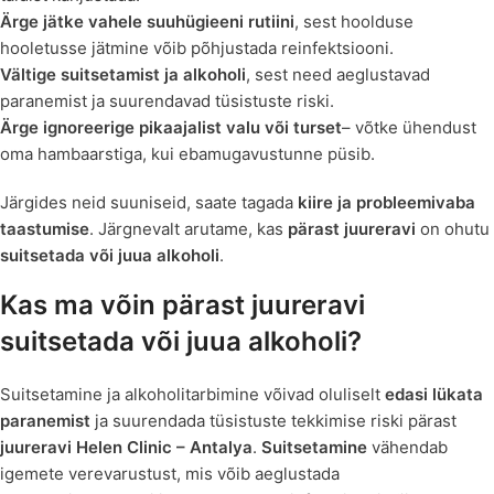
Ärge jätke vahele suuhügieeni rutiini
, sest hoolduse
hooletusse jätmine võib põhjustada reinfektsiooni.
Vältige suitsetamist ja alkoholi
, sest need aeglustavad
paranemist ja suurendavad tüsistuste riski.
Ärge ignoreerige pikaajalist valu või turset
– võtke ühendust
oma hambaarstiga, kui ebamugavustunne püsib.
Järgides neid suuniseid, saate tagada
kiire ja probleemivaba
taastumise
. Järgnevalt arutame, kas
pärast juureravi
on ohutu
suitsetada või juua alkoholi
.
Kas ma võin pärast juureravi
suitsetada või juua alkoholi?
Suitsetamine ja alkoholitarbimine võivad oluliselt
edasi lükata
paranemist
ja suurendada tüsistuste tekkimise riski pärast
juureravi
Helen Clinic – Antalya
.
Suitsetamine
vähendab
igemete verevarustust, mis võib aeglustada