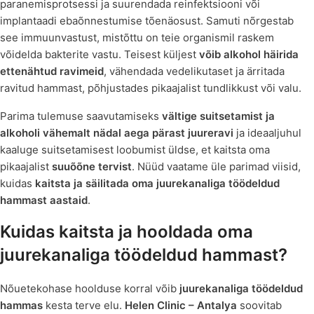
paranemisprotsessi ja suurendada reinfektsiooni või
implantaadi ebaõnnestumise tõenäosust. Samuti nõrgestab
see immuunvastust, mistõttu on teie organismil raskem
võidelda bakterite vastu. Teisest küljest
võib alkohol häirida
ettenähtud ravimeid
, vähendada vedelikutaset ja ärritada
ravitud hammast, põhjustades pikaajalist tundlikkust või valu.
Parima tulemuse saavutamiseks
vältige suitsetamist ja
alkoholi vähemalt nädal aega pärast juureravi
ja ideaaljuhul
kaaluge suitsetamisest loobumist üldse, et kaitsta oma
pikaajalist
suuõõne tervist
. Nüüd vaatame üle parimad viisid,
kuidas
kaitsta ja säilitada oma juurekanaliga töödeldud
hammast aastaid
.
Kuidas kaitsta ja hooldada oma
juurekanaliga töödeldud hammast?
Nõuetekohase hoolduse korral võib
juurekanaliga töödeldud
hammas
kesta terve elu.
Helen Clinic – Antalya
soovitab