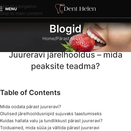
Skip to navigation
MENU
Skip to main content
Blogid
Home
Pärast hooldust
PÄRAST HOOLDUST
Juureravi järelhooldus – mida
peaksite teadma?
Table of Contents
Mida oodata pärast juureravi?
Olulised järelhooldusnipid sujuvaks taastumiseks
Kuidas hallata valu ja tundlikkust pärast juureravi?
Toiduained, mida süüa ja vältida pärast juureravi