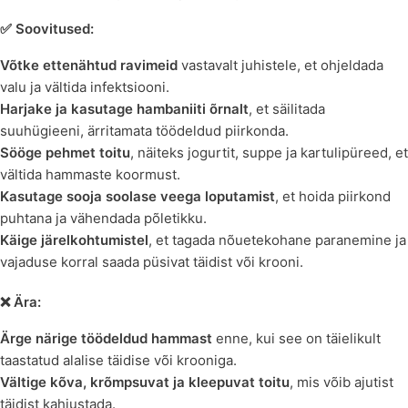
✅ Soovitused:
Võtke ettenähtud ravimeid
vastavalt juhistele, et ohjeldada
valu ja vältida infektsiooni.
Harjake ja kasutage hambaniiti õrnalt
, et säilitada
suuhügieeni, ärritamata töödeldud piirkonda.
Sööge pehmet toitu
, näiteks jogurtit, suppe ja kartulipüreed, et
vältida hammaste koormust.
Kasutage sooja soolase veega loputamist
, et hoida piirkond
puhtana ja vähendada põletikku.
Käige järelkohtumistel
, et tagada nõuetekohane paranemine ja
vajaduse korral saada püsivat täidist või krooni.
❌ Ära:
Ärge närige töödeldud hammast
enne, kui see on täielikult
taastatud alalise täidise või krooniga.
Vältige kõva, krõmpsuvat ja kleepuvat toitu
, mis võib ajutist
täidist kahjustada.