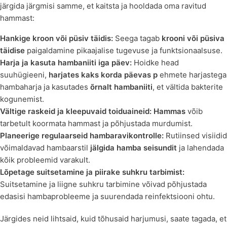
järgida järgmisi samme, et kaitsta ja hooldada oma ravitud
hammast:
Hankige kroon või püsiv täidis:
Seega tagab
krooni või püsiva
täidise
paigaldamine pikaajalise tugevuse ja funktsionaalsuse.
Harja ja kasuta hambaniiti iga päev:
Hoidke head
suuhügieeni,
harjates kaks korda päevas p
ehmete harjastega
hambaharja ja kasutades
õrnalt hambaniiti
, et vältida bakterite
kogunemist.
Vältige raskeid ja kleepuvaid toiduaineid:
Hammas
võib
tarbetult koormata hammast ja põhjustada murdumist.
Planeerige regulaarseid hambaravikontrolle:
Rutiinsed visiidid
võimaldavad hambaarstil
jälgida hamba seisundit
ja lahendada
kõik probleemid varakult.
Lõpetage suitsetamine ja piirake suhkru tarbimist:
Suitsetamine ja liigne suhkru tarbimine võivad põhjustada
edasisi hambaprobleeme ja suurendada reinfektsiooni ohtu.
Järgides neid lihtsaid, kuid tõhusaid harjumusi, saate tagada, et