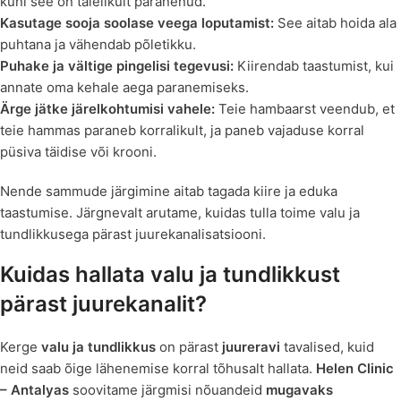
kuni see on täielikult paranenud.
Kasutage sooja soolase veega loputamist:
See aitab hoida ala
puhtana ja vähendab põletikku.
Puhake ja vältige pingelisi tegevusi:
Kiirendab taastumist, kui
annate oma kehale aega paranemiseks.
Ärge jätke järelkohtumisi vahele:
Teie hambaarst veendub, et
teie hammas paraneb korralikult, ja paneb vajaduse korral
püsiva täidise või krooni.
Nende sammude järgimine aitab tagada kiire ja eduka
taastumise. Järgnevalt arutame, kuidas tulla toime valu ja
tundlikkusega pärast juurekanalisatsiooni.
Kuidas hallata valu ja tundlikkust
pärast juurekanalit?
Kerge
valu ja tundlikkus
on pärast
juureravi
tavalised, kuid
neid saab õige lähenemise korral tõhusalt hallata.
Helen Clinic
– Antalyas
soovitame järgmisi nõuandeid
mugavaks