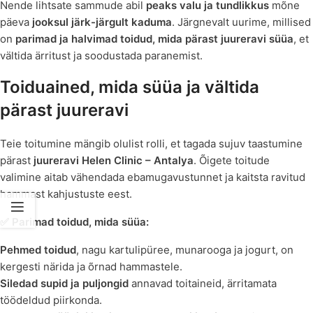
Nende lihtsate sammude abil
peaks valu ja tundlikkus
mõne
päeva
jooksul järk-järgult kaduma
. Järgnevalt uurime, millised
on
parimad ja halvimad toidud, mida pärast juureravi süüa
, et
vältida ärritust ja soodustada paranemist.
Toiduained, mida süüa ja vältida
pärast juureravi
Teie toitumine mängib olulist rolli, et tagada sujuv taastumine
pärast
juureravi
Helen Clinic – Antalya
. Õigete toitude
valimine aitab vähendada ebamugavustunnet ja kaitsta ravitud
hammast kahjustuste eest.
✅ Parimad toidud, mida süüa:
Pehmed toidud
, nagu kartulipüree, munarooga ja jogurt, on
kergesti närida ja õrnad hammastele.
Siledad supid ja puljongid
annavad toitaineid, ärritamata
töödeldud piirkonda.