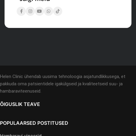
Helen Clinic ühendab uusima tehnoloogia asjatundlikkusega, et
pakkuda oma patsientidele igakülgseid ja kvaliteetseid suu- ja
hambaraviteenuseid.
ÕIGUSLIK TEAVE
POPULAARSED POSTITUSED
Hambaravi vineerid