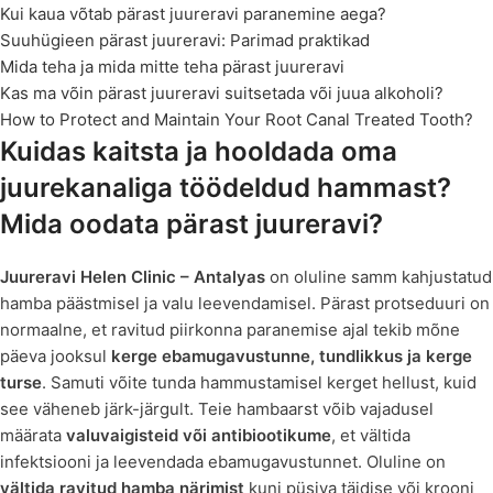
Kui kaua võtab pärast juureravi paranemine aega?
Suuhügieen pärast juureravi: Parimad praktikad
Mida teha ja mida mitte teha pärast juureravi
Kas ma võin pärast juureravi suitsetada või juua alkoholi?
How to Protect and Maintain Your Root Canal Treated Tooth?
Kuidas kaitsta ja hooldada oma
juurekanaliga töödeldud hammast?
Mida oodata pärast juureravi?
Juureravi
Helen Clinic – Antalyas
on oluline samm kahjustatud
hamba päästmisel ja valu leevendamisel. Pärast protseduuri on
normaalne, et ravitud piirkonna paranemise ajal tekib mõne
päeva jooksul
kerge ebamugavustunne, tundlikkus ja kerge
turse
. Samuti võite tunda hammustamisel kerget hellust, kuid
see väheneb järk-järgult. Teie hambaarst võib vajadusel
määrata
valuvaigisteid või antibiootikume
, et vältida
infektsiooni ja leevendada ebamugavustunnet. Oluline on
vältida ravitud hamba närimist
kuni püsiva täidise või krooni