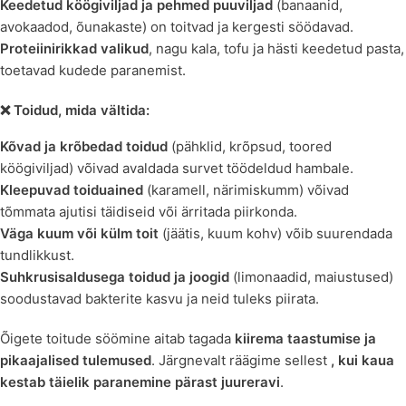
Keedetud köögiviljad ja pehmed puuviljad
(banaanid,
avokaadod, õunakaste) on toitvad ja kergesti söödavad.
Proteiinirikkad valikud
, nagu kala, tofu ja hästi keedetud pasta,
toetavad kudede paranemist.
❌ Toidud, mida vältida:
Kõvad ja krõbedad toidud
(pähklid, krõpsud, toored
köögiviljad) võivad avaldada survet töödeldud hambale.
Kleepuvad toiduained
(karamell, närimiskumm) võivad
tõmmata ajutisi täidiseid või ärritada piirkonda.
Väga kuum või külm toit
(jäätis, kuum kohv) võib suurendada
tundlikkust.
Suhkrusisaldusega toidud ja joogid
(limonaadid, maiustused)
soodustavad bakterite kasvu ja neid tuleks piirata.
Õigete toitude söömine aitab tagada
kiirema taastumise ja
pikaajalised tulemused
. Järgnevalt räägime sellest
, kui kaua
kestab täielik paranemine pärast juureravi
.