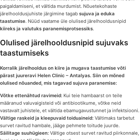
paigaldamiseni, et vältida murdumist. Nõuetekohaste
järelhooldusjuhiste järgimine tagab
sujuva ja eduka
taastumise
. Nüüd vaatame üle olulised järelhooldusnipid
kiireks ja valutuks paranemisprotsessiks
.
Olulised järelhooldusnipid sujuvaks
taastumiseks
Korralik järelhooldus on kiire ja mugava taastumise võti
pärast juureravi Helen Clinic – Antalyas. Siin on mõned
olulised nõuanded, mis tagavad sujuva paranemise:
Võtke ettenähtud ravimeid:
Kui teie hambaarst on teile
määranud valuvaigisteid või antibiootikume, võtke neid
vastavalt juhistele, et vältida ebamugavustunnet ja infektsiooni.
Vältige raskeid ja kleepuvaid toiduaineid:
Vältimaks tarbetut
survet ravitud hambale, jääge pehmete toitude juurde.
Säilitage suuhügieen:
Vältige otsest survet ravitud piirkonnale,