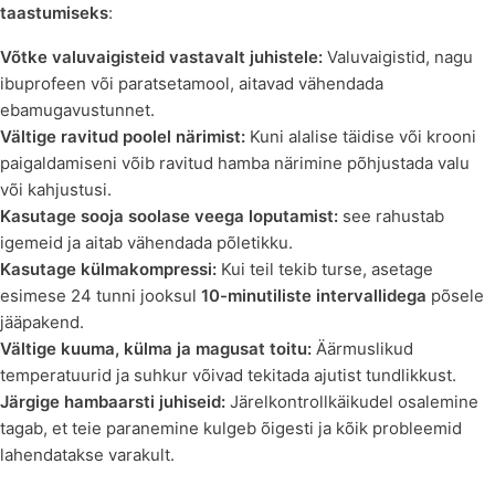
taastumiseks
:
Võtke valuvaigisteid vastavalt juhistele:
Valuvaigistid, nagu
ibuprofeen või paratsetamool, aitavad vähendada
ebamugavustunnet.
Vältige ravitud poolel närimist:
Kuni alalise täidise või krooni
paigaldamiseni võib ravitud hamba närimine põhjustada valu
või kahjustusi.
Kasutage sooja soolase veega loputamist:
see rahustab
igemeid ja aitab vähendada põletikku.
Kasutage külmakompressi:
Kui teil tekib turse, asetage
esimese 24 tunni jooksul
10-minutiliste intervallidega
põsele
jääpakend.
Vältige kuuma, külma ja magusat toitu:
Äärmuslikud
temperatuurid ja suhkur võivad tekitada ajutist tundlikkust.
Järgige hambaarsti juhiseid:
Järelkontrollkäikudel osalemine
tagab, et teie paranemine kulgeb õigesti ja kõik probleemid
lahendatakse varakult.