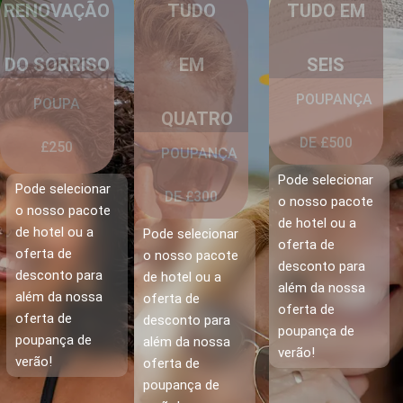
RENOVAÇÃO
TUDO
TUDO EM
DO SORRISO
EM
SEIS
POUPANÇA
POUPA
QUATRO
DE £500
£250
POUPANÇA
Pode selecionar
Pode selecionar
DE £300
o nosso pacote
o nosso pacote
de hotel ou a
de hotel ou a
Pode selecionar
oferta de
oferta de
o nosso pacote
desconto para
desconto para
de hotel ou a
além da nossa
além da nossa
oferta de
oferta de
oferta de
desconto para
poupança de
poupança de
além da nossa
verão!
verão!
oferta de
poupança de