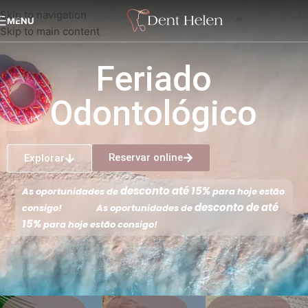
Skip to navigation
MENU
Skip to main content
Feriado
Odontológico
Reservar online
Explorar
desconto até 15%
As oportunidades de
para hoje estão
desconto de até
consigo!
As oportunidades de
15%
para hoje estão consigo!