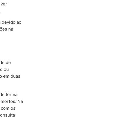
iver
.
a devido ao
sões na
ade de
to ou
do em duas
 de forma
 mortos. Na
s com os
consulta