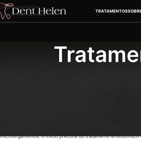
Skip to navigation
TRATAMENTOS
SOBR
Skip to main content
Tratamen
Sofre de dores de dentes? É possível que tenha um problema m
canal dentário. É aqui que a perícia e os conhecimentos de um 
por um dentista altamente qualificado, utilizando materiais de 
tratamento. Se não o fizer, poderá sentir desconforto nos seus 
utiliza dentistas altamente qualificados para efetuar este proc
Tratamento dos canais radiculares que é efectuado com o obje
microorganismos. O início precoce do tratamento endodôntico é