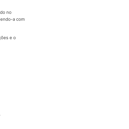
ído no
chendo-a com
ções e o
.