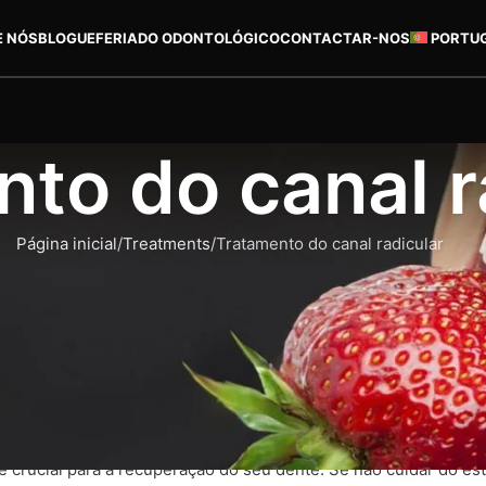
E NÓS
BLOGUE
FERIADO ODONTOLÓGICO
CONTACTAR-NOS
PORTU
to do canal r
Página inicial
Treatments
Tratamento do canal radicular
ais grave do que uma simples cárie dentária. O dente pode pr
dentista são cruciais. O procedimento de desvitalização deve se
alta qualidade, bem como a tecnologia mais actualizada durante 
dentes no futuro. Esta é a razão pela qual a nossa clínica dentá
edimento.
tivo de salvar um dente extremamente cariado e inflamado por
 crucial para a recuperação do seu dente. Se não cuidar do es