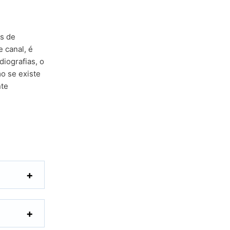
os de
 canal, é
diografias, o
o se existe
nte