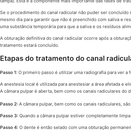
tampa). Esta é a componente mais importante das fases de trat
Se o procedimento do canal radicular não puder ser concluído 
mesmo dia para garantir que não é preenchido com saliva e re
uma substância temporária para que a saliva e os resíduos ali
A obturação definitiva do canal radicular ocorre após a obtura
tratamento estará concluído.
Etapas do tratamento do canal radicul
Passo 1:
O primeiro passo é utilizar uma radiografia para ver a f
A anestesia local é utilizada para anestesiar a área afetada e e
A câmara pulpar é aberta, bem como os canais radiculares do 
Passo 2:
A câmara pulpar, bem como os canais radiculares, são
Passo 3:
Quando a câmara pulpar estiver completamente limpa e
Passo 4:
O dente é então selado com uma obturação permanen