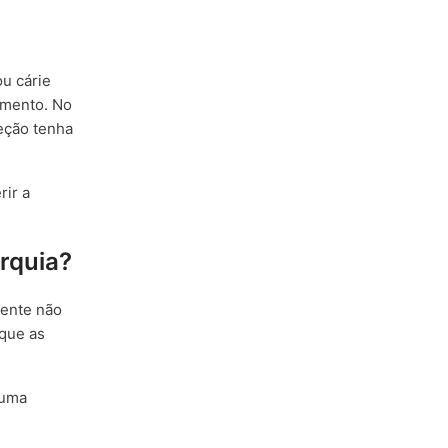
ou cárie
amento. No
feção tenha
rir a
rquia?
dente não
 que as
 uma