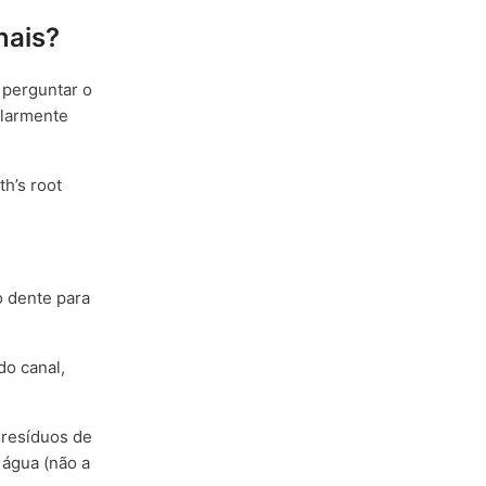
nais?
 perguntar o
ularmente
th’s root
o dente para
do canal,
 resíduos de
 água (não a