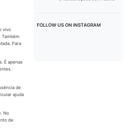
FOLLOW US ON INSTAGRAM
o vivo
es. Também
ntada. Para
s. É apenas
entes.
usência de
icular ajuda
e. No
ento de