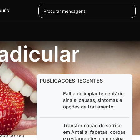
GUÊS
adicular
PUBLICAÇÕES RECENTES
ecisar de um
r realizado
Falha do implante dentário:
e após o
sinais, causas, sintomas e
opções de tratamento
ria apenas
Transformação do sorriso
em Antália: facetas, coroas
tado do seu
e restaurações com resina