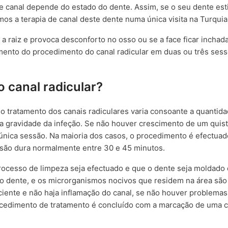
e canal depende do estado do dente. Assim, se o seu dente est
emos a terapia de canal deste dente numa única visita na Turquia
a raiz e provoca desconforto no osso ou se a face ficar inchad
mento do procedimento do canal radicular em duas ou três ses
 canal radicular?
do tratamento dos canais radiculares varia consoante a quantid
e a gravidade da infeção. Se não houver crescimento de um quis
única sessão. Na maioria dos casos, o procedimento é efectua
essão dura normalmente entre 30 e 45 minutos.
 processo de limpeza seja efectuado e que o dente seja moldado
 do dente, e os microrganismos nocivos que residem na área são
ciente e não haja inflamação do canal, se não houver problema
procedimento de tratamento é concluído com a marcação de uma 