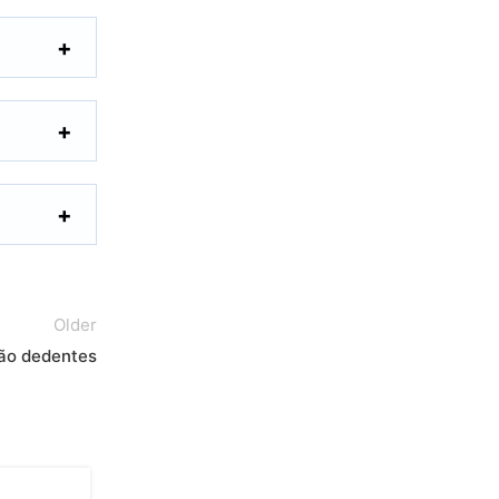
Older
ão dedentes