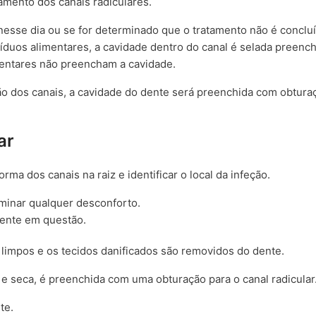
amento dos canais radiculares.
nesse dia ou se for determinado que o tratamento não é conclu
síduos alimentares, a cavidade dentro do canal é selada preen
mentares não preencham a cavidade.
ção dos canais, a cavidade do dente será preenchida com obtura
ar
orma dos canais na raiz e identificar o local da infeção.
liminar qualquer desconforto.
dente em questão.
 limpos e os tecidos danificados são removidos do dente.
 seca, é preenchida com uma obturação para o canal radicular
te.