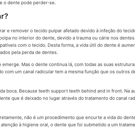
 e o dente pode perder-se.
ar?
rar e remover o tecido pulpar afetado devido à infeção do tecid
polpa no interior do dente, devido a trauma ou cárie nos dent
tíveis com o tecido. Desta forma, a vida útil do dente é aume
ados pela perda de dentes.
te emerge. Mas o dente continua lá, com todas as suas estrutura
tado com um canal radicular tem a mesma função que os outros d
a boca. Because teeth support teeth behind and in front. Na a
ente que é deixado no lugar através do tratamento do canal rad
orretamente, não é um
procedimento
que encurte a vida do dent
a atenção à higiene oral, o dente que foi submetido a um tratam