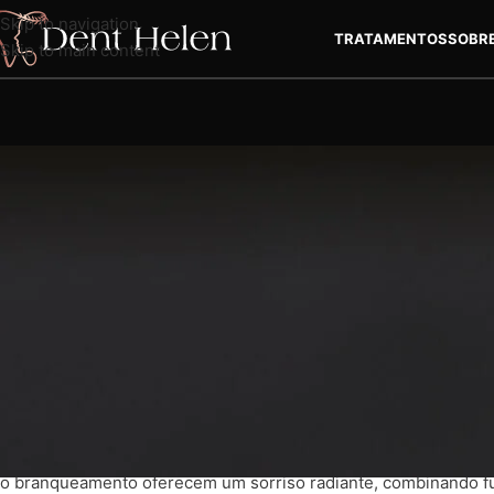
Skip to navigation
TRATAMENTOS
SOBR
Skip to main content
NO
O que é o tratamento invisalign
Muitos tratamentos dentários têm como objetivo reparar vário
seu sorriso. Alguns procedimentos, como o aparelho Invisalig
outros, como o branqueamento dentário e a limpeza profunda, 
o branqueamento oferecem um sorriso radiante, combinando fu