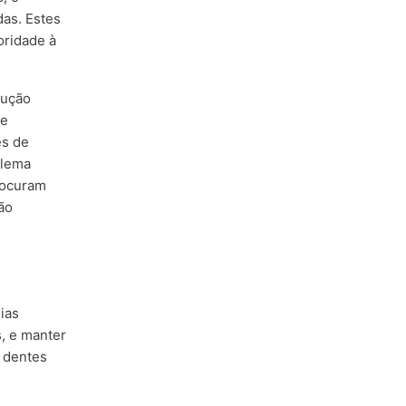
das. Estes
oridade à
cução
de
es de
blema
procuram
ão
ias
s, e manter
s dentes