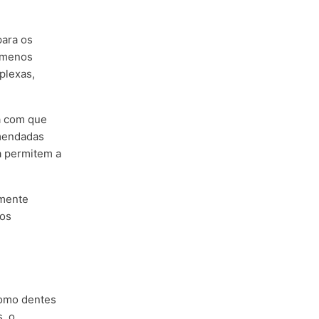
para os
s menos
plexas,
ia com que
endadas
a permitem a
lmente
os
 como dentes
s, o