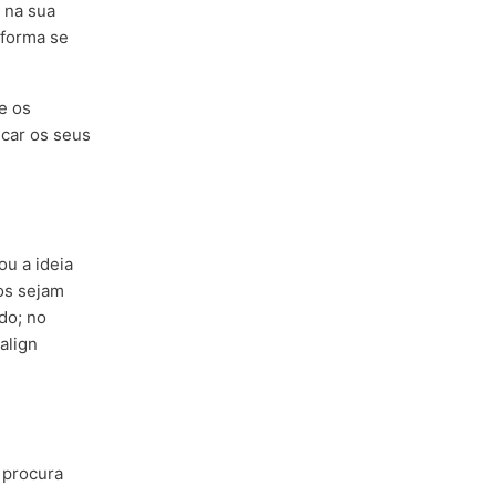
 na sua
 forma se
e os
icar os seus
u a ideia
hos sejam
do; no
align
 procura