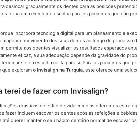
para deslocar gradualmente os dentes para as posições pretendi
ue os torna uma excelente escolha para os pacientes que dão pri
porque incorpora tecnologia digital para um planeamento e exe
ara mapear o movimento dos seus dentes ao longo do processo 
m permite aos doentes visualizar os resultados esperados ant
ltamente eficaz, a sua adequação depende da gravidade do pro
determinar se é a escolha certa para si. Para os pacientes que 
os que exploram
o Invisalign na Turquia
, este oferece uma soluç
 terei de fazer com Invisalign?
ficações drásticas no estilo de vida como as diferentes estratég
 de fazer incluem escovar os dentes após as refeições e bebida
e até querer manter o seu hábito dentário normal de escovar o