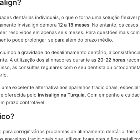
align?
ades dentárias individuais, o que o torna uma solução flexível 
tamento Invisalign demora
12 a 18 meses
. No entanto, os caso
ser resolvidos em apenas seis meses. Para questões mais com
ento pode prolongar-se para além do prazo médio.
incluindo a gravidade do desalinhamento dentário, a consistênc
nte. A utilização dos alinhadores durante as
20-22 horas
recom
disso, as consultas regulares com o seu dentista ou ortodontist
rio.
é uma excelente alternativa aos aparelhos tradicionais, especia
de oferecida pelo
Invisalign na Turquia
. Com empenho e cuidad
m prazo controlável.
ico?
o para corrigir vários problemas de alinhamento dentário, tais
os aparelhos tradicionais que utilizam braquetes e fios metálico