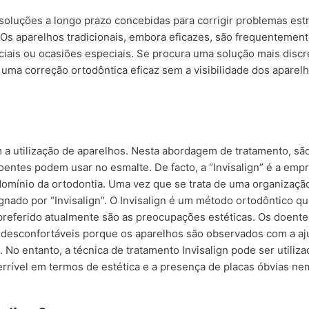
soluções a longo prazo concebidas para corrigir problemas estr
Os aparelhos tradicionais, embora eficazes, são frequentemente
ais ou ocasiões especiais. Se procura uma solução mais discre
 uma correção ortodôntica eficaz sem a visibilidade dos aparel
 a utilização de aparelhos. Nesta abordagem de tratamento, são
doentes podem usar no esmalte. De facto, a “Invisalign” é a emp
domínio da ortodontia. Uma vez que se trata de uma organizaçã
nado por “Invisalign”. O Invisalign é um método ortodôntico que
 preferido atualmente são as preocupações estéticas. Os doente
desconfortáveis porque os aparelhos são observados com a aj
o entanto, a técnica de tratamento Invisalign pode ser utiliza
rrível em termos de estética e a presença de placas óbvias n