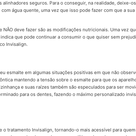
 alinhadores seguros. Para o conseguir, na realidade, deixe-os
s com água quente, uma vez que isso pode fazer com que a sua
que NÃO deve fazer são as modificações nutricionais. Uma vez qu
o indica que pode continuar a consumir o que quiser sem prejud
o Invisalign.
seu esmalte em algumas situações positivas em que não observo
todôntica mantendo a tensão sobre o esmalte para que os aparel
vizinhança e suas raízes também são especulados para ser movi
 terminado para os dentes, fazendo o máximo personalizado invis
 o tratamento Invisalign, tornando-o mais acessível para quem