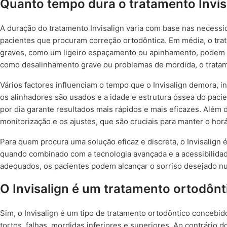
Quanto tempo dura o tratamento Invis
A duração do tratamento Invisalign varia com base nas necessid
pacientes que procuram correção ortodôntica. Em média, o tra
graves, como um ligeiro espaçamento ou apinhamento, podem 
como desalinhamento grave ou problemas de mordida, o tratam
Vários factores influenciam o tempo que o Invisalign demora, 
os alinhadores são usados e a idade e estrutura óssea do pacie
por dia garante resultados mais rápidos e mais eficazes. Além 
monitorização e os ajustes, que são cruciais para manter o horá
Para quem procura uma solução eficaz e discreta, o Invisalign 
quando combinado com a tecnologia avançada e a acessibilida
adequados, os pacientes podem alcançar o sorriso desejado nu
O Invisalign é um tratamento ortodônt
Sim, o Invisalign é um tipo de tratamento ortodôntico concebid
tortos, falhas, mordidas inferiores e superiores. Ao contrário d