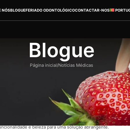
E NÓS
BLOGUE
FERIADO ODONTOLÓGICO
CONTACTAR-NOS
PORTU
Blogue
Página inicial
Notícias Médicas
TÍCIAS MÉDICAS
 – clear aligners na Turquia, Anta
s problemas dentários e, ao mesmo tempo, melhorar o aspeto es
n, tratam de problemas estruturais como dentes desalinhados, 
se centram em melhorias estéticas. Tratamentos como a destar
ncionalidade e beleza para uma solução abrangente.