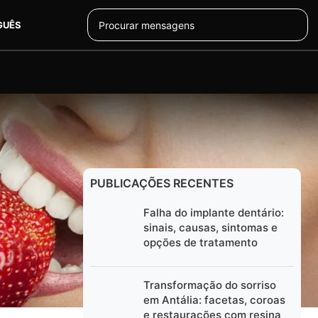
GUÊS
PUBLICAÇÕES RECENTES
lya?
Falha do implante dentário:
sinais, causas, sintomas e
opções de tratamento
tético do
enquanto
Transformação do sorriso
tarização e
em Antália: facetas, coroas
e restaurações com resina