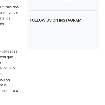
uturais dos
 visíveis e
ta, os
FOLLOW US ON INSTAGRAM
hos
 utilizadas
resa que
o
 inclui o
s
uda de
da e
em sempre é