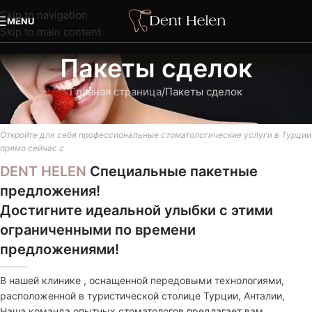
Skip to navigation
MENU
Skip to main content
Пакеты сделок
Главная страница
Пакеты сделок
Откройте для себя профессиональные стоматологические услуги в Турции
прямо сейчас с
DENT HELEN
Специальные пакетные
предложения!
Достигните идеальной улыбки с этими
ограниченными по времени
предложениями!
В нашей клинике , оснащенной передовыми технологиями,
расположенной в туристической столице Турции, Анталии,
Наша команда опытных стоматологов предлагает вам